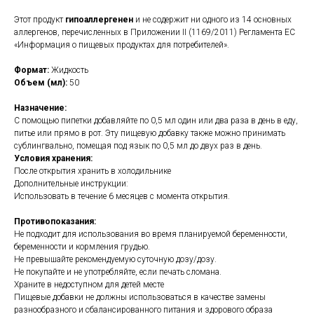
Этот продукт
гипоаллергенен
и не содержит ни одного из 14 основных
аллергенов, перечисленных в Приложении II (1169/2011) Регламента ЕС
«Информация о пищевых продуктах для потребителей».
Формат:
Жидкость
Объем (мл):
50
Назначение:
С помощью пипетки добавляйте по 0,5 мл один или два раза в день в еду,
питье или прямо в рот. Эту пищевую добавку также можно принимать
сублингвально, помещая под язык по 0,5 мл до двух раз в день.
Условия хранения:
После открытия хранить в холодильнике
Дополнительные инструкции:
Использовать в течение 6 месяцев с момента открытия.
Противопоказания:
Не подходит для использования во время планируемой беременности,
беременности и кормления грудью.
Не превышайте рекомендуемую суточную дозу/дозу.
Не покупайте и не употребляйте, если печать сломана.
Храните в недоступном для детей месте
Пищевые добавки не должны использоваться в качестве замены
разнообразного и сбалансированного питания и здорового образа