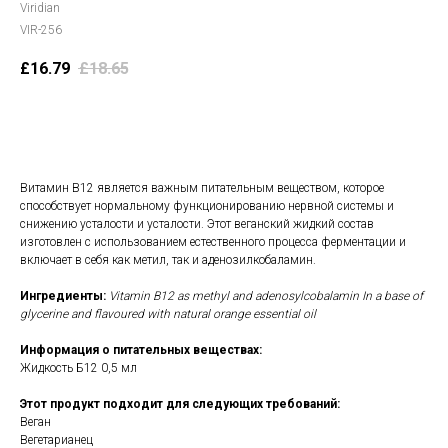
Viridian
VIR-256
£
16.79
£
18.65
В корзину
Витамин B12 является важным питательным веществом, которое
способствует нормальному функционированию нервной системы и
снижению усталости и усталости. Этот веганский жидкий состав
изготовлен с использованием естественного процесса ферментации и
включает в себя как метил, так и аденозилкобаламин.
Ингредиенты:
Vitamin B12 as methyl and adenosylcobalamin In a base of
glycerine and flavoured with natural orange essential oil
Информация о питательных веществах:
Жидкость Б12 0,5 мл
Этот продукт подходит для следующих требований:
Веган
Вегетарианец