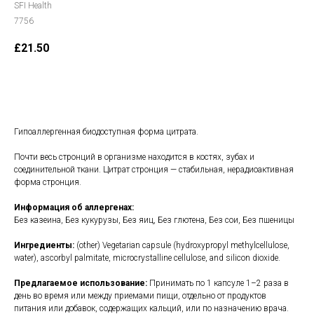
SFI Health
7756
£
21.50
В корзину
Гипоаллергенная биодоступная форма цитрата.
Почти весь стронций в организме находится в костях, зубах и
соединительной ткани. Цитрат стронция — стабильная, нерадиоактивная
форма стронция.
Информация об аллергенах:
Без казеина, Без кукурузы, Без яиц, Без глютена, Без сои, Без пшеницы
Ингредиенты:
(other) Vegetarian capsule (hydroxypropyl methylcellulose,
water), ascorbyl palmitate, microcrystalline cellulose, and silicon dioxide.
Предлагаемое использование:
Принимать по 1 капсуле 1–2 раза в
день во время или между приемами пищи, отдельно от продуктов
питания или добавок, содержащих кальций, или по назначению врача.