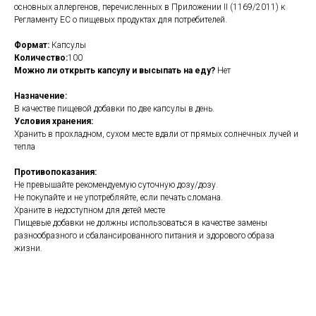
основных аллергенов, перечисленных в Приложении II (1169/2011) к
Регламенту ЕС о пищевых продуктах для потребителей.
Формат:
Капсулы
Количество:
100
Можно ли открыть капсулу и высыпать на еду?
Нет
Назначение:
В качестве пищевой добавки по две капсулы в день.
Условия хранения:
Хранить в прохладном, сухом месте вдали от прямых солнечных лучей и
тепла
Противопоказания:
Не превышайте рекомендуемую суточную дозу/дозу.
Не покупайте и не употребляйте, если печать сломана.
Храните в недоступном для детей месте
Пищевые добавки не должны использоваться в качестве замены
разнообразного и сбалансированного питания и здорового образа
жизни.
https://naturaldispensary.co.uk/products/Acetyl_L_Carnitine_100_s-4324-
200.html