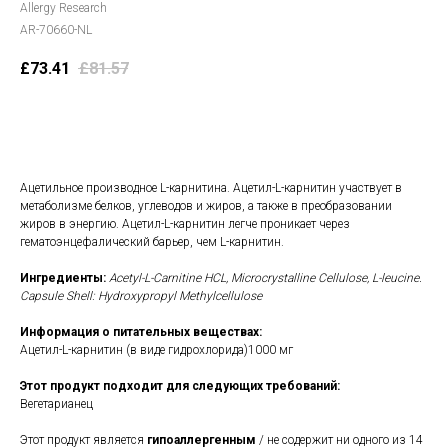
Allergy Research
AR-70660-NL
£
73.41
£
81.57
В корзину
Ацетильное производное L-карнитина. Ацетил-L-карнитин участвует в
метаболизме белков, углеводов и жиров, а также в преобразовании
жиров в энергию. Ацетил-L-карнитин легче проникает через
гематоэнцефалический барьер, чем L-карнитин.
Ингредиенты:
Acetyl-L-Carnitine HCL, Microcrystalline Cellulose, L-leucine.
Capsule Shell: Hydroxypropyl Methylcellulose
Информация о питательных веществах:
Ацетил-L-карнитин (в виде гидрохлорида)1000 мг
Этот продукт подходит для следующих требований:
Вегетарианец
Этот продукт является
гипоаллергенным
/ не содержит ни одного из 14