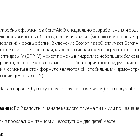
икробных ферментов SerenAid® специально разработана для сод
льных и животных белков, включая казеин (молоко и молочные пр
ие злаки) и соевые белки. Включение Exorphinase® отличает Seren
ов. Эта запатентованная, высокоактивная смесь ферментов пепти
птидазы IV (DPP-IV) может помочь в гидролизе небольших белков
фины, которые могут оказывать неблагоприятное воздействие н
ей. Ферменты в этой формуле являются pH-стабильными, демонстр
овий (pH от 2 до 12).
etarian capsule (hydroxypropyl methylcellulose, water), microcrystalline
вание:
По 2 капсулы в начале каждого приема пищи или по назнач
ь в прохладном, темном и недоступном для детей месте.
и: