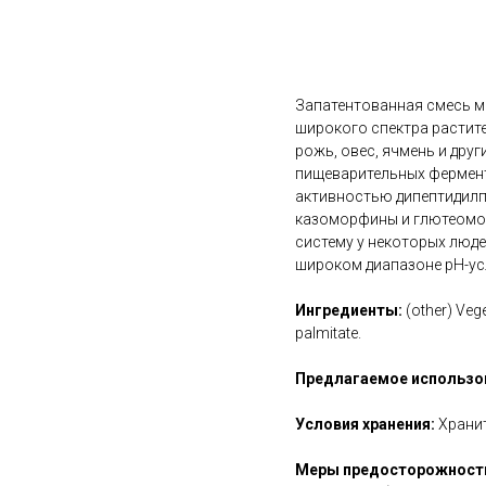
В корзину
Запатентованная смесь м
широкого спектра растите
рожь, овес, ячмень и друг
пищеварительных фермент
активностью дипептидилпе
казоморфины и глютеомор
систему у некоторых люд
широком диапазоне pH-усл
Ингредиенты:
(other) Veg
palmitate.
Предлагаемое использо
Условия хранения:
Хранит
Меры предосторожност