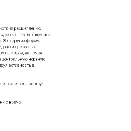
ействия расщеплению
одукты), глютен (пшеница,
Aid® от других формул
дазы и протеазы с
ых пептидов, включая
а центральную нервную
ируя активность в
 cellulose, and ascorbyl
ению врача.