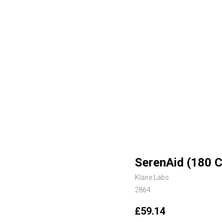
SerenAid (180 C
Klaire Labs
2864
£
59.14