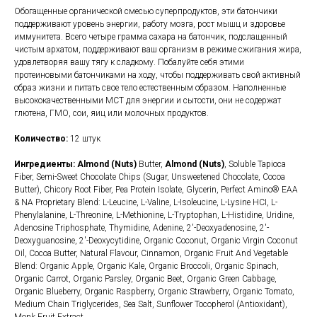
Обогащенные органической смесью суперпродуктов, эти батончики
поддерживают уровень энергии, работу мозга, рост мышц и здоровье
иммунитета. Всего четыре грамма сахара на батончик, подслащенный
чистым архатом, поддерживают ваш организм в режиме сжигания жира,
удовлетворяя вашу тягу к сладкому. Побалуйте себя этими
протеиновыми батончиками на ходу, чтобы поддерживать свой активный
образ жизни и питать свое тело естественным образом. Наполненные
высококачественными MCT для энергии и сытости, они не содержат
глютена, ГМО, сои, яиц или молочных продуктов.
Количество:
12 штук
Ингредиенты:
Almond (Nuts)
Butter,
Almond (Nuts)
, Soluble Tapioca
Fiber, Semi-Sweet Chocolate Chips (Sugar, Unsweetened Chocolate, Cocoa
Butter), Chicory Root Fiber, Pea Protein Isolate, Glycerin, Perfect Amino® EAA
& NA Proprietary Blend: L-Leucine, L-Valine, L-Isoleucine, L-Lysine HCI, L-
Phenylalanine, L-Threonine, L-Methionine, L-Tryptophan, L-Histidine, Uridine,
Adenosine Triphosphate, Thymidine, Adenine, 2'-Deoxyadenosine, 2'-
Deoxyguanosine, 2'-Deoxycytidine, Organic Coconut, Organic Virgin Coconut
Oil, Cocoa Butter, Natural Flavour, Cinnamon, Organic Fruit And Vegetable
Blend: Organic Apple, Organic Kale, Organic Broccoli, Organic Spinach,
Organic Carrot, Organic Parsley, Organic Beet, Organic Green Cabbage,
Organic Blueberry, Organic Raspberry, Organic Strawberry, Organic Tomato,
Medium Chain Triglycerides, Sea Salt, Sunflower Tocopherol (Antioxidant),