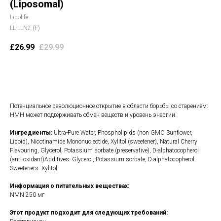
(Liposomal)
Lipolife
LL-LLN2 (F)
£
26.99
£
29.99
В корзину
Потенциальное революционное открытие в области борьбы со старением:
НМН может поддерживать обмен веществ и уровень энергии.
Ингредиенты:
Ultra-Pure Water, Phospholipids (non GMO Sunflower,
Lipoid), Nicotinamide Mononucleotide, Xylitol (sweetener), Natural Cherry
Flavouring, Glycerol, Potassium sorbate (preservative), D-alphatocopherol
(anti-oxidant)Additives: Glycerol, Potassium sorbate, D-alphatocopherol
Sweeteners: Xylitol
Информация о питательных веществах:
NMN 250 мг
Этот продукт подходит для следующих требований: