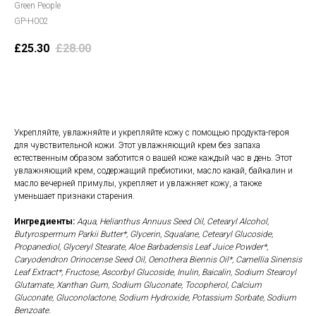
Green People
GP-H002
£
25.30
£
28.00
В корзину
Укрепляйте, увлажняйте и укрепляйте кожу с помощью продукта-героя
для чувствительной кожи. Этот увлажняющий крем без запаха
естественным образом заботится о вашей коже каждый час в день. Этот
увлажняющий крем, содержащий пребиотики, масло какай, байкалин и
масло вечерней примулы, укрепляет и увлажняет кожу, а также
уменьшает признаки старения.
Ингредиенты:
Aqua, Helianthus Annuus Seed Oil, Cetearyl Alcohol,
Butyrospermum Parkii Butter*, Glycerin, Squalane, Cetearyl Glucoside,
Propanediol, Glyceryl Stearate, Aloe Barbadensis Leaf Juice Powder*,
Caryodendron Orinocense Seed Oil, Oenothera Biennis Oil*, Camellia Sinensis
Leaf Extract*, Fructose, Ascorbyl Glucoside, Inulin, Baicalin, Sodium Stearoyl
Glutamate, Xanthan Gum, Sodium Gluconate, Tocopherol, Calcium
Gluconate, Gluconolactone, Sodium Hydroxide, Potassium Sorbate, Sodium
Benzoate.