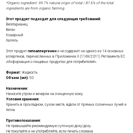
*Organic ingredient. 99.7% natural origin of total / 87.6% of the total
ingredients are from organic farming.
Этот продукт подходит для следующих требований:
Вегетарианец
Веган
Кошерный
Халяль
Этот продукт
гипоаллергенен
и не содержит ни одного из 14 основных
аллергенов, перечисленных в Приложении II (1169/2011) Регламента ЕС
«Информация о пищевых продуктах для потребителей».
Формат:
Жидкость
Объем (мл):
50
Назначение:
Наносите утром и вечером на очищенную кожу.
Условия хранения:
Хранить в прохладном, сухом месте, вдали от прямых солнечных лучей и
тепла.
Противопоказания:
Не превышайте рекомендуемую суточную дозу/дозу.
Не покупайте и не употребляйте, если печать сломана.