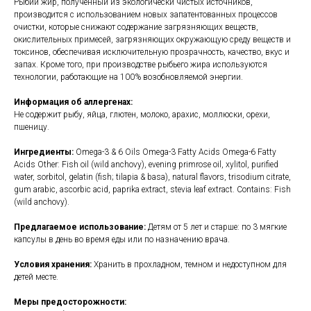
Рыбий жир, полученный из экологически чистых источников,
производится с использованием новых запатентованных процессов
очистки, которые снижают содержание загрязняющих веществ,
окислительных примесей, загрязняющих окружающую среду веществ и
токсинов, обеспечивая исключительную прозрачность, качество, вкус и
запах. Кроме того, при производстве рыбьего жира используются
технологии, работающие на 100% возобновляемой энергии.
Информация об аллергенах:
Не содержит рыбу, яйца, глютен, молоко, арахис, моллюски, орехи,
пшеницу.
Ингредиенты:
Omega-3 & 6 Oils Omega-3 Fatty Acids Omega-6 Fatty
Acids Other: Fish oil (wild anchovy), evening primrose oil, xylitol, purified
water, sorbitol, gelatin (fish; tilapia & basa), natural flavors, trisodium citrate,
gum arabic, ascorbic acid, paprika extract, stevia leaf extract. Contains: Fish
(wild anchovy).
Предлагаемое использование:
Детям от 5 лет и старше: по 3 мягкие
капсулы в день во время еды или по назначению врача.
Условия хранения:
Хранить в прохладном, темном и недоступном для
детей месте.
Меры предосторожности: