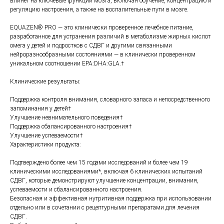
влияет на ключевые функции мозга, включая обучение, концентрацию и
регуляцию настроения, а также на воспалительные пути в мозге.
EQUAZEN® PRO — это клинически проверенное лечебное питание,
разработанное для устранения различий в метаболизме жирных кислот
омега у детей и подростков с СДВГ и другими связанными
нейроразнообразными состояниями — в клинически проверенном
уникальном соотношении EPA:DHA:GLA.†
Клинические результаты:
Поддержка контроля внимания, словарного запаса и непосредственного
запоминания у детей†
Улучшение невнимательного поведения†
Поддержка сбалансированного настроения†
Улучшение успеваемости†
Характеристики продукта:
Подтверждено более чем 15 годами исследований и более чем 19
клиническими исследованиями*, включая 6 клинических испытаний
СДВГ, которые демонстрируют улучшение концентрации, внимания,
успеваемости и сбалансированного настроения.
Безопасная и эффективная нутритивная поддержка при использовании
отдельно или в сочетании с рецептурными препаратами для лечения
СДВГ.