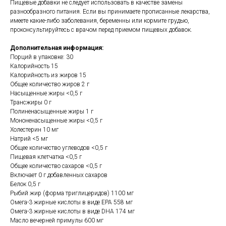
Пищевые добавки не следует использовать в качестве замены
разнообразного питания. Если вы принимаете прописанные лекарства,
имеете какие-либо заболевания, беременны или кормите грудью,
проконсультируйтесь с врачом перед приемом пищевых добавок.
Дополнительная информация:
Порций в упаковке: 30
Калорийность 15
Калорийность из жиров 15
Общее количество жиров 2 г
Насыщенные жиры <0,5 г
Трансжиры 0 г
Полиненасыщенные жиры 1 г
Мононенасыщенные жиры <0,5 г
Холестерин 10 мг
Натрий <5 мг
Общее количество углеводов <0,5 г
Пищевая клетчатка <0,5 г
Общее количество сахаров <0,5 г
Включает 0 г добавленных сахаров
Белок 0,5 г
Рыбий жир (форма триглицеридов) 1100 мг
Омега-3 жирные кислоты в виде EPA 558 мг
Омега-3 жирные кислоты в виде DHA 174 мг
Масло вечерней примулы 600 мг