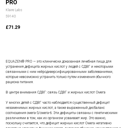
PRO
Klaire Labs
59140
£
71.29
В корзину
EQUAZEN® PRO — это клинически доказанная лечебная пища для
устранения дефицита жирных кислот у людей с СДВГ и некоторыми
связанными с ним нейродиверсифицированными заболеваниями,
которые невозможно устранить только путем изменения обычного
рациона питания.
В центре внимания СДВГ: связь СДВГ и жирных кислот Омега
У многих детей с СДВГ часто наблюдается существенный дефицит
незаменимых жирных кислот, а также выраженный дисбаланс
соотношения омега-3/омега-6. Эти дефициты связаны с генетическими
различиями в том, как их организм усваивает жир. Это важно,
поскольку считается, что дефицит жирных кислот Омега негативно