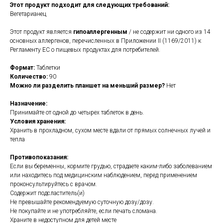
Этот продукт подходит для следующих требований:
Вегетарианец
Этот продукт является
гипоаллергенным
/ не содержит ни одного из 14
основных аллергенов, перечисленных в Приложении II (1169/2011) к
Регламенту ЕС о пищевых продуктах для потребителей.
Формат:
Таблетки
Количество:
90
Можно ли разделить планшет на меньший размер?
Нет
Назначение:
Принимайте от одной до четырех таблеток в день.
Условия хранения:
Хранить в прохладном, сухом месте вдали от прямых солнечных лучей и
тепла
Противопоказания:
Если вы беременны, кормите грудью, страдаете каким-либо заболеванием
или находитесь под медицинским наблюдением, перед применением
проконсультируйтесь с врачом.
Содержит подсластитель(и)
Не превышайте рекомендуемую суточную дозу/дозу.
Не покупайте и не употребляйте, если печать сломана.
Храните в недоступном для детей месте