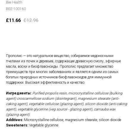
Bee Health
BEE-100160
£
11.66
£
12.96
В корзину
Прополис — это натуральное вещество, собираемое медоносными
пчелами из почек и деревьев, содержащее древесную смолу, эфирные
масла, воски и биофлавоноиды. Прополис предлагает множество
преимуществ при многих заболеваниях и является одним из самых
богатых природных источников биофлавоноидов для иммунной
поддержки. Высокая эффективность и качество.
Ингредиенты:
Purified propolis resin, microcrystalline cellulose (bulking
agent) croscarmellose sodium (disintegrant), magnesium stearate (anti-
caking agent), vegetable cellulose (glazing agent), silicon dioxide (anti-caking
agent), vegetable glycerine (veg source - glazing agent), carnauba wax
(glazing agent)
Additives:
Microcrystalline cellulose, magnesium stearate, silicon dioxide
Sweeteners:
Vegetable glycerine