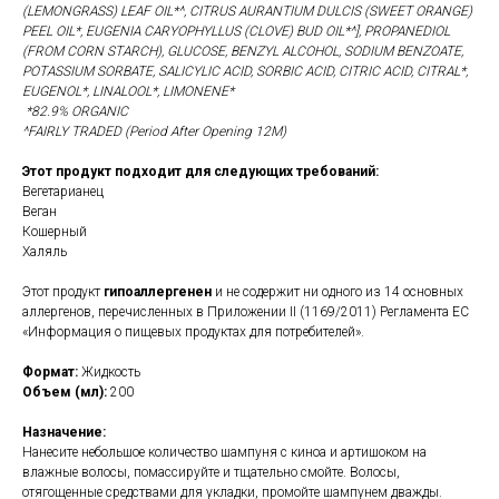
(LEMONGRASS) LEAF OIL*^, CITRUS AURANTIUM DULCIS (SWEET ORANGE)
PEEL OIL*, EUGENIA CARYOPHYLLUS (CLOVE) BUD OIL*^], PROPANEDIOL
(FROM CORN STARCH), GLUCOSE, BENZYL ALCOHOL, SODIUM BENZOATE,
POTASSIUM SORBATE, SALICYLIC ACID, SORBIC ACID, CITRIC ACID, CITRAL*,
EUGENOL*, LINALOOL*, LIMONENE*
*82.9% ORGANIC
^FAIRLY TRADED (Period After Opening 12M)
Этот продукт подходит для следующих требований:
Вегетарианец
Веган
Кошерный
Халяль
Этот продукт
гипоаллергенен
и не содержит ни одного из 14 основных
аллергенов, перечисленных в Приложении II (1169/2011) Регламента ЕС
«Информация о пищевых продуктах для потребителей».
Формат:
Жидкость
Объем (мл):
200
Назначение:
Нанесите небольшое количество шампуня с киноа и артишоком на
влажные волосы, помассируйте и тщательно смойте. Волосы,
отягощенные средствами для укладки, промойте шампунем дважды.