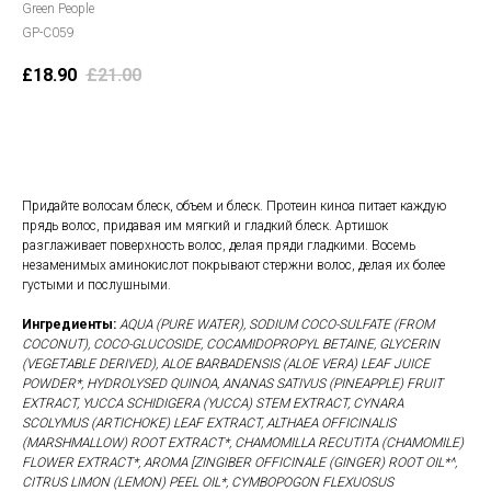
Green People
GP-C059
£
18.90
£
21.00
В корзину
Придайте волосам блеск, объем и блеск. Протеин киноа питает каждую
прядь волос, придавая им мягкий и гладкий блеск. Артишок
разглаживает поверхность волос, делая пряди гладкими. Восемь
незаменимых аминокислот покрывают стержни волос, делая их более
густыми и послушными.
Ингредиенты:
AQUA (PURE WATER), SODIUM COCO-SULFATE (FROM
COCONUT), COCO-GLUCOSIDE, COCAMIDOPROPYL BETAINE, GLYCERIN
(VEGETABLE DERIVED), ALOE BARBADENSIS (ALOE VERA) LEAF JUICE
POWDER*, HYDROLYSED QUINOA, ANANAS SATIVUS (PINEAPPLE) FRUIT
EXTRACT, YUCCA SCHIDIGERA (YUCCA) STEM EXTRACT, CYNARA
SCOLYMUS (ARTICHOKE) LEAF EXTRACT, ALTHAEA OFFICINALIS
(MARSHMALLOW) ROOT EXTRACT*, CHAMOMILLA RECUTITA (CHAMOMILE)
FLOWER EXTRACT*, AROMA [ZINGIBER OFFICINALE (GINGER) ROOT OIL*^,
CITRUS LIMON (LEMON) PEEL OIL*, CYMBOPOGON FLEXUOSUS