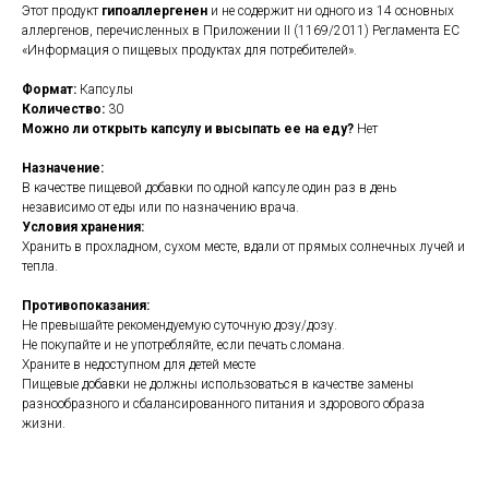
Этот продукт
гипоаллергенен
и не содержит ни одного из 14 основных
аллергенов, перечисленных в Приложении II (1169/2011) Регламента ЕС
«Информация о пищевых продуктах для потребителей».
Формат:
Капсулы
Количество:
30
Можно ли открыть капсулу и высыпать ее на еду?
Нет
Назначение:
В качестве пищевой добавки по одной капсуле один раз в день
независимо от еды или по назначению врача.
Условия хранения:
Хранить в прохладном, сухом месте, вдали от прямых солнечных лучей и
тепла.
Противопоказания:
Не превышайте рекомендуемую суточную дозу/дозу.
Не покупайте и не употребляйте, если печать сломана.
Храните в недоступном для детей месте
Пищевые добавки не должны использоваться в качестве замены
разнообразного и сбалансированного питания и здорового образа
жизни.
https://naturaldispensary.co.uk/products/Pycnogenol_100_30_s_Currently_Unava
10001151-200.html