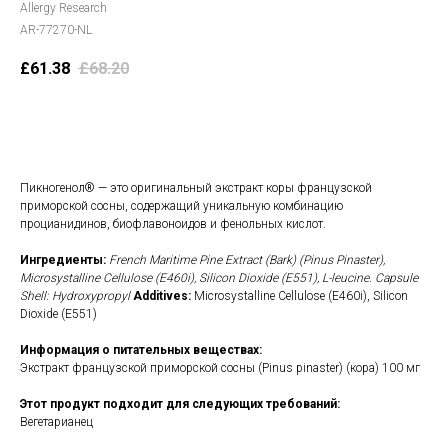
Allergy Research
AR-77270-NL
£
61.38
£
68.20
В корзину
Пикногенол® — это оригинальный экстракт коры французской
приморской сосны, содержащий уникальную комбинацию
процианидинов, биофлавоноидов и фенольных кислот.
Ингредиенты:
French Maritime Pine Extract (Bark) (Pinus Pinaster),
Microsystalline Cellulose (E460i), Silicon Dioxide (E551), L-leucine. Capsule
Shell: Hydroxypropyl
Additives:
Microsystalline Cellulose (E460i), Silicon
Dioxide (E551)
Информация о питательных веществах:
Экстракт французской приморской сосны (Pinus pinaster) (кора) 100 мг
Этот продукт подходит для следующих требований:
Вегетарианец