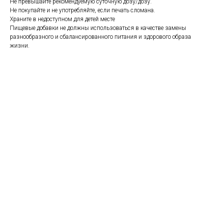
Не превышайте рекомендуемую суточную дозу/дозу.
Не покупайте и не употребляйте, если печать сломана.
Храните в недоступном для детей месте
Пищевые добавки не должны использоваться в качестве замены
разнообразного и сбалансированного питания и здорового образа
жизни.
https://naturaldispensary.co.uk/products/Natural_Toothpaste_Whitening_Fluori
10003140-0.html