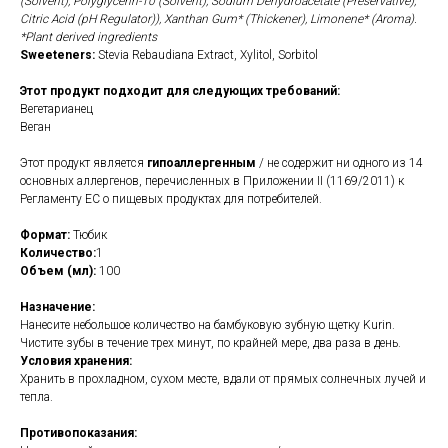
(Solvent), Polyglycerin-10 (Solvent), Sodium Dehydroacetate (Preservative),
Citric Acid (pH Regulator)), Xanthan Gum* (Thickener), Limonene* (Aroma).
*Plant derived ingredients
Sweeteners:
Stevia Rebaudiana Extract, Xylitol, Sorbitol
Этот продукт подходит для следующих требований:
Вегетарианец
Веган
Этот продукт является
гипоаллергенным
/ не содержит ни одного из 14
основных аллергенов, перечисленных в Приложении II (1169/2011) к
Регламенту ЕС о пищевых продуктах для потребителей.
Формат:
Тюбик
Количество:
1
Объем (мл):
100
Назначение:
Нанесите небольшое количество на бамбуковую зубную щетку Kurin.
Чистите зубы в течение трех минут, по крайней мере, два раза в день.
Условия хранения:
Хранить в прохладном, сухом месте, вдали от прямых солнечных лучей и
тепла.
Противопоказания: