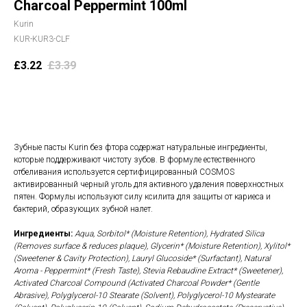
Charcoal Peppermint 100ml
Kurin
KUR-KUR3-CLF
£
3.22
£
3.39
В корзину
Зубные пасты Kurin без фтора содержат натуральные ингредиенты,
которые поддерживают чистоту зубов. В формуле естественного
отбеливания используется сертифицированный COSMOS
активированный черный уголь для активного удаления поверхностных
пятен. Формулы используют силу ксилита для защиты от кариеса и
бактерий, образующих зубной налет.
Ингредиенты:
Aqua, Sorbitol* (Moisture Retention), Hydrated Silica
(Removes surface & reduces plaque), Glycerin* (Moisture Retention), Xylitol*
(Sweetener & Cavity Protection), Lauryl Glucoside* (Surfactant), Natural
Aroma - Peppermint* (Fresh Taste), Stevia Rebaudine Extract* (Sweetener),
Activated Charcoal Compound (Activated Charcoal Powder* (Gentle
Abrasive), Polyglycerol-10 Stearate (Solvent), Polyglycerol-10 Mystearate