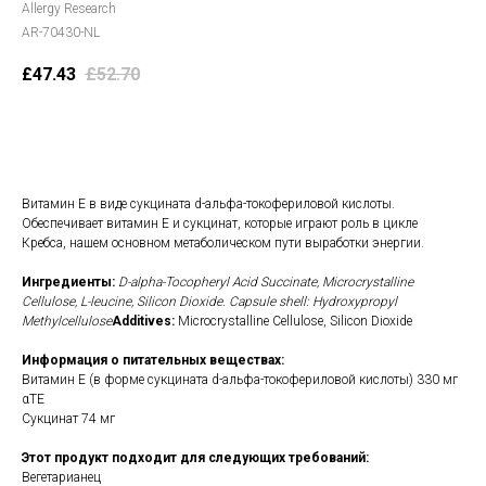
Allergy Research
AR-70430-NL
£
47.43
£
52.70
В корзину
Витамин Е в виде сукцината d-альфа-токофериловой кислоты.
Обеспечивает витамин Е и сукцинат, которые играют роль в цикле
Кребса, нашем основном метаболическом пути выработки энергии.
Ингредиенты:
D-alpha-Tocopheryl Acid Succinate, Microcrystalline
Cellulose, L-leucine, Silicon Dioxide. Capsule shell: Hydroxypropyl
Methylcellulose
Additives:
Microcrystalline Cellulose, Silicon Dioxide
Информация о питательных веществах:
Витамин Е (в форме сукцината d-альфа-токофериловой кислоты) 330 мг
αTE
Сукцинат 74 мг
Этот продукт подходит для следующих требований:
Вегетарианец