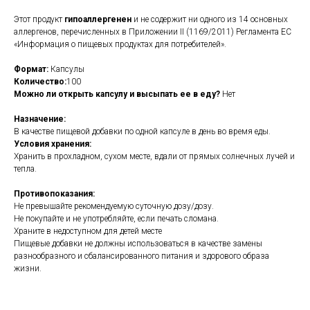
Этот продукт
гипоаллергенен
и не содержит ни одного из 14 основных
аллергенов, перечисленных в Приложении II (1169/2011) Регламента ЕС
«Информация о пищевых продуктах для потребителей».
Формат:
Капсулы
Количество:
100
Можно ли открыть капсулу и высыпать ее в еду?
Нет
Назначение:
В качестве пищевой добавки по одной капсуле в день во время еды.
Условия хранения:
Хранить в прохладном, сухом месте, вдали от прямых солнечных лучей и
тепла.
Противопоказания:
Не превышайте рекомендуемую суточную дозу/дозу.
Не покупайте и не употребляйте, если печать сломана.
Храните в недоступном для детей месте
Пищевые добавки не должны использоваться в качестве замены
разнообразного и сбалансированного питания и здорового образа
жизни.
https://naturaldispensary.co.uk/products/Vitamin_E_100_s-4546-200.html