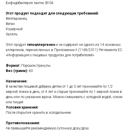
Бифидобактерия лактис Bl-04
Этот продукт подходит для следующих требований:
Вегетарианец
Веган
Кошерный
Халяль
Этот продукт
гипоаллергенен
и не содержит ни одного из 14 основных
аллергенов, перечисленных в Приложении II (1169/2011) Регламента ЕС
«Информация о пищевых продуктах для потребителей».
Формат:
Порошок/гранулы
Вес (грамм):
60
Назначение:
В качестве пищевой добавки детям от 1 до 3 лет принимайте по 1/2
мерной ложки в день, от 4 лет и старше принимайте по 1 мерной ложке в
день или по указанию врача. Можно смешивать с холодной водой, соком
или пищей.
Условия хранения:
После открытия хранить в холодильнике
Противопоказания:
Не превышайте рекомендуемую суточную дозу/дозу.