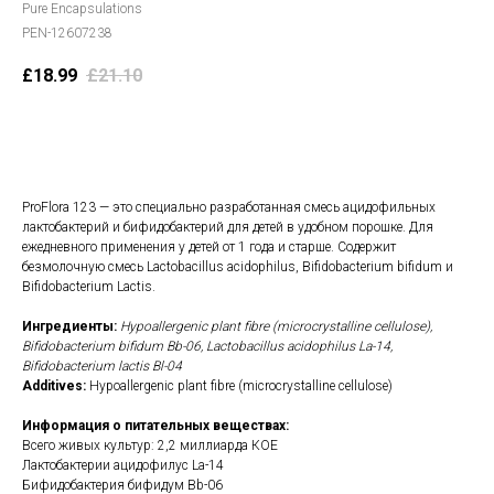
Pure Encapsulations
PEN-12607238
£
18.99
£
21.10
В корзину
ProFlora 123 — это специально разработанная смесь ацидофильных
лактобактерий и бифидобактерий для детей в удобном порошке. Для
ежедневного применения у детей от 1 года и старше. Содержит
безмолочную смесь Lactobacillus acidophilus, Bifidobacterium bifidum и
Bifidobacterium Lactis.
Ингредиенты:
Hypoallergenic plant fibre (microcrystalline cellulose),
Bifidobacterium bifidum Bb-06, Lactobacillus acidophilus La-14,
Bifidobacterium lactis Bl-04
Additives:
Hypoallergenic plant fibre (microcrystalline cellulose)
Информация о питательных веществах:
Всего живых культур: 2,2 миллиарда КОЕ
Лактобактерии ацидофилус La-14
Бифидобактерия бифидум Bb-06