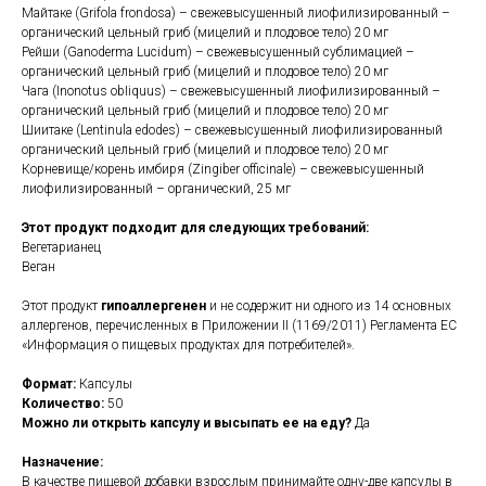
Майтаке (Grifola frondosa) – свежевысушенный лиофилизированный –
органический цельный гриб (мицелий и плодовое тело) 20 мг
Рейши (Ganoderma Lucidum) – свежевысушенный сублимацией –
органический цельный гриб (мицелий и плодовое тело) 20 мг
Чага (Inonotus obIiquus) – свежевысушенный лиофилизированный –
органический цельный гриб (мицелий и плодовое тело) 20 мг
Шиитаке (Lentinula edodes) – свежевысушенный лиофилизированный
органический цельный гриб (мицелий и плодовое тело) 20 мг
Корневище/корень имбиря (Zingiber officinale) – свежевысушенный
лиофилизированный – органический, 25 мг
Этот продукт подходит для следующих требований:
Вегетарианец
Веган
Этот продукт
гипоаллергенен
и не содержит ни одного из 14 основных
аллергенов, перечисленных в Приложении II (1169/2011) Регламента ЕС
«Информация о пищевых продуктах для потребителей».
Формат:
Капсулы
Количество:
50
Можно ли открыть капсулу и высыпать ее на еду?
Да
Назначение:
В качестве пищевой добавки взрослым принимайте одну-две капсулы в