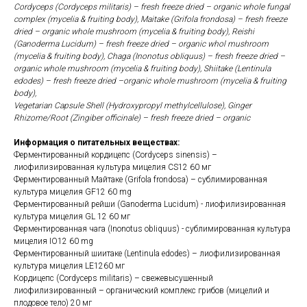
Cordyceps (Cordyceps militaris) – fresh freeze dried – organic whole fungal
complex (mycelia & fruiting body), Maitake (Grifola frondosa) – fresh freeze
dried – organic whole mushroom (mycelia & fruiting body), Reishi
(Ganoderma Lucidum) – fresh freeze dried – organic whol mushroom
(mycelia & fruiting body), Chaga (Inonotus obIiquus) – fresh freeze dried –
organic whole mushroom (mycelia & fruiting body), Shiitake (Lentinula
edodes) – fresh freeze dried –organic whole mushroom (mycelia & fruiting
body),
Vegetarian Capsule Shell (Hydroxypropyl methylcellulose), Ginger
Rhizome/Root (Zingiber officinale) – fresh freeze dried – organic
Информация о питательных веществах:
Ферментированный кордицепс (Cordyceps sinensis) –
лиофилизированная культура мицелия CS12 60 мг
Ферментированный Майтаке (Grifola frondosa) – сублимированная
культура мицелия GF12 60 mg
Ферментированный рейши (Ganoderma Lucidum) - лиофилизированная
культура мицелия GL 12 60 мг
Ферментированная чага (Inonotus obIiquus) - сублимированная культура
мицелия IO12 60 mg
Ферментированный шиитаке (Lentinula edodes) – лиофилизированная
культура мицелия LE1260 мг
Кордицепс (Cordyceps militaris) – свежевысушенный
лиофилизированный – органический комплекс грибов (мицелий и
плодовое тело) 20 мг