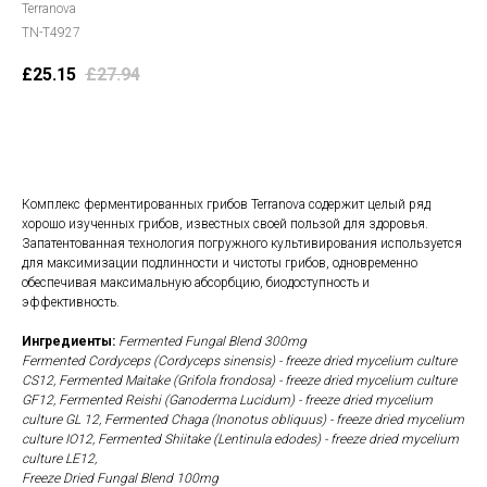
Terranova
TN-T4927
£
25.15
£
27.94
В корзину
Комплекс ферментированных грибов Terranova содержит целый ряд
хорошо изученных грибов, известных своей пользой для здоровья.
Запатентованная технология погружного культивирования используется
для максимизации подлинности и чистоты грибов, одновременно
обеспечивая максимальную абсорбцию, биодоступность и
эффективность.
Ингредиенты:
Fermented Fungal Blend 300mg
Fermented Cordyceps (Cordyceps sinensis) - freeze dried mycelium culture
CS12, Fermented Maitake (Grifola frondosa) - freeze dried mycelium culture
GF12, Fermented Reishi (Ganoderma Lucidum) - freeze dried mycelium
culture GL 12, Fermented Chaga (Inonotus obIiquus) - freeze dried mycelium
culture IO12, Fermented Shiitake (Lentinula edodes) - freeze dried mycelium
culture LE12,
Freeze Dried Fungal Blend 100mg