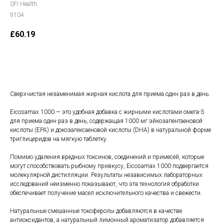
SFI Health
9104
£
60.19
В корзину
Сверхчистая незаменимая жирная кислота для приема один раз в день.
Eicosamax 1000 — это удобная добавка с жирными кислотами омега-3
для приема один раз в день, содержащая 1000 мг эйкозапентаеновой
кислоты (EPA) и докозагексаеновой кислоты (DHA) в натуральной форме
триглицеридов на мягкую таблетку.
Помимо удаления вредных токсинов, соединений и примесей, которые
могут способствовать рыбному привкусу, Eicosamax 1000 подвергается
молекулярной дистилляции. Результаты независимых лабораторных
исследований неизменно показывают, что эта технология обработки
обеспечивает получение масел исключительного качества и свежести.
Натуральные смешанные токоферолы добавляются в качестве
антиоксидантов, а натуральный лимонный ароматизатор добавляется