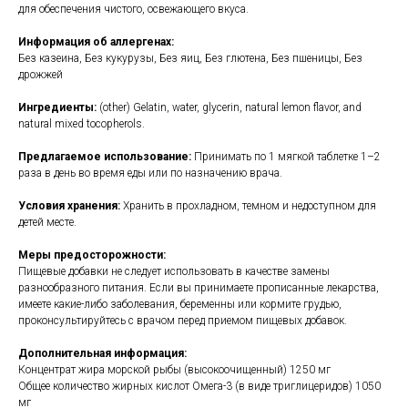
для обеспечения чистого, освежающего вкуса.
Информация об аллергенах:
Без казеина, Без кукурузы, Без яиц, Без глютена, Без пшеницы, Без
дрожжей
Ингредиенты:
(other) Gelatin, water, glycerin, natural lemon flavor, and
natural mixed tocopherols.
Предлагаемое использование:
Принимать по 1 мягкой таблетке 1–2
раза в день во время еды или по назначению врача.
Условия хранения:
Хранить в прохладном, темном и недоступном для
детей месте.
Меры предосторожности:
Пищевые добавки не следует использовать в качестве замены
разнообразного питания. Если вы принимаете прописанные лекарства,
имеете какие-либо заболевания, беременны или кормите грудью,
проконсультируйтесь с врачом перед приемом пищевых добавок.
Дополнительная информация:
Концентрат жира морской рыбы (высокоочищенный) 1250 мг
Общее количество жирных кислот Омега-3 (в виде триглицеридов) 1050
мг