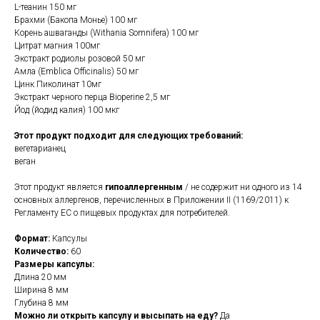
L-теанин 150 мг
Брахми (Бакопа Монье) 100 мг
Корень ашваганды (Withania Somnifera) 100 мг
Цитрат магния 100мг
Экстракт родиолы розовой 50 мг
Амла (Emblica Officinalis) 50 мг
Цинк Пиколинат 10мг
Экстракт черного перца Bioperine 2,5 мг
Йод (йодид калия) 100 мкг
Этот продукт подходит для следующих требований:
вегетарианец
веган
Этот продукт является
гипоаллергенным
/ не содержит ни одного из 14
основных аллергенов, перечисленных в Приложении II (1169/2011) к
Регламенту ЕС о пищевых продуктах для потребителей.
Формат:
Капсулы
Количество:
60
Размеры капсулы:
Длина 20 мм
Ширина 8 мм
Глубина 8 мм
Можно ли открыть капсулу и высыпать на еду?
Да