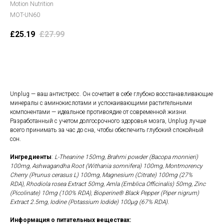
Motion Nutrition
MOT-UN60
£
25.19
£
27.99
В корзину
Unplug — ваш антистресс. Он сочетает в себе глубоко восстанавливающие
минералы с аминокислотами и успокаивающими растительными
компонентами — идеальное противоядие от современной жизни.
Разработанный с учетом долгосрочного здоровья мозга, Unplug лучше
всего принимать за час до сна, чтобы обеспечить глубокий спокойный
сон.
Ингредиенты
:
L-Theanine 150mg, Brahmi powder (Bacopa monnieri)
100mg, Ashwagandha Root (Withania somnifera) 100mg, Montmorency
Cherry (Prunus cerasus L) 100mg, Magnesium (Citrate) 100mg (27%
RDA), Rhodiola rosea Extract 50mg, Amla (Emblica Officinalis) 50mg, Zinc
(Picolinate) 10mg (100% RDA), Bioperine® Black Pepper (Piper nigrum)
Extract 2.5mg, Iodine (Potassium Iodide) 100μg (67% RDA).
Информация о питательных веществах: