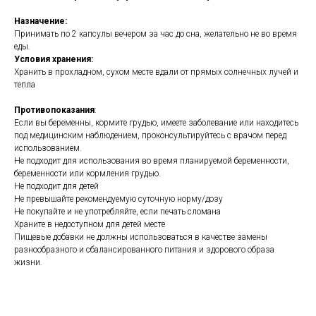
Назначение:
Принимать по 2 капсулы вечером за час до сна, желательно не во время
еды.
Условия хранения:
Хранить в прохладном, сухом месте вдали от прямых солнечных лучей и
тепла
Противопоказания
:
Если вы беременны, кормите грудью, имеете заболевание или находитесь
под медицинским наблюдением, проконсультируйтесь с врачом перед
использованием.
Не подходит для использования во время планируемой беременности,
беременности или кормления грудью.
Не подходит для детей
Не превышайте рекомендуемую суточную норму/дозу
Не покупайте и не употребляйте, если печать сломана
Храните в недоступном для детей месте
Пищевые добавки не должны использоваться в качестве замены
разнообразного и сбалансированного питания и здорового образа
жизни.
https://naturaldispensary.co.uk/products/Unplug_60_s-9999434-0.html