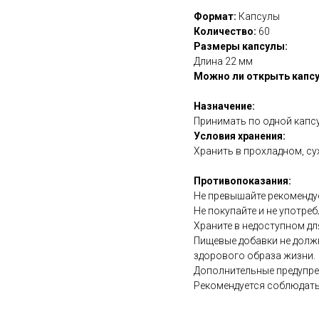
Формат:
Капсулы
Количество:
60
Размеры капсулы:
Длина 22 мм
Можно ли открыть капсу
Назначение:
Принимать по одной капсу
Условия хранения:
Хранить в прохладном, су
Противопоказания:
Не превышайте рекоменду
Не покупайте и не употреб
Храните в недоступном дл
Пищевые добавки не долж
здорового образа жизни.
Дополнительные предупре
Рекомендуется соблюдать
https://naturaldispensary