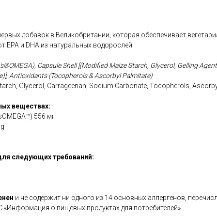
первых добавок в Великобритании, которая обеспечивает вегетар
т EPA и DHA из натуральных водорослей.
ife's®OMEGA), Capsule Shell [(Modified Maize Starch, Glycerol, Gelling Agen
)], Antioxidants (Tocopherols & Ascorbyl Palmitate)
tarch, Glycerol, Carrageenan, Sodium Carbonate, Tocopherols, Ascorby
ых веществах:
'sOMEGA™) 556 мг
mg
для следующих требований:
енен
и не содержит ни одного из 14 основных аллергенов, перечис
С «Информация о пищевых продуктах для потребителей».