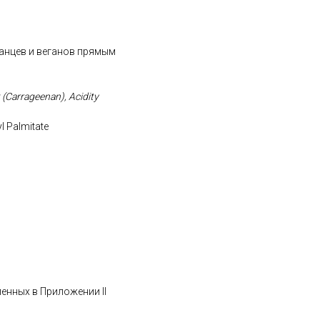
ианцев и веганов прямым
t (Carrageenan), Acidity
l Palmitate
ленных в Приложении II