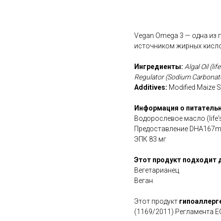
В корзину
Vegan Omega 3 — одна из 
источником жирных кисло
Ингредиенты:
Algal Oil (l
Regulator (Sodium Carbonate
Additives:
Modified Maize S
Информация о питательн
Водорослевое масло (life
Предоставление DHA167
ЭПК 83 мг
Этот продукт подходит 
Вегетарианец
Веган
Этот продукт
гипоаллерг
(1169/2011) Регламента Е