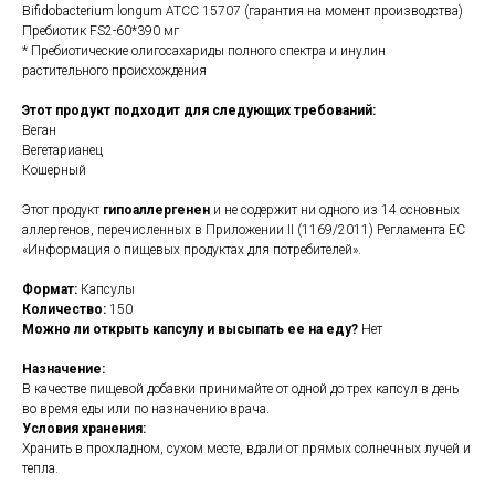
Bifidobacterium longum ATCC 15707 (гарантия на момент производства)
Пребиотик FS2-60*390 мг
* Пребиотические олигосахариды полного спектра и инулин
растительного происхождения
Этот продукт подходит для следующих требований:
Веган
Вегетарианец
Кошерный
Этот продукт
гипоаллергенен
и не содержит ни одного из 14 основных
аллергенов, перечисленных в Приложении II (1169/2011) Регламента ЕС
«Информация о пищевых продуктах для потребителей».
Формат:
Капсулы
Количество:
150
Можно ли открыть капсулу и высыпать ее на еду?
Нет
Назначение:
В качестве пищевой добавки принимайте от одной до трех капсул в день
во время еды или по назначению врача.
Условия хранения:
Хранить в прохладном, сухом месте, вдали от прямых солнечных лучей и
тепла.