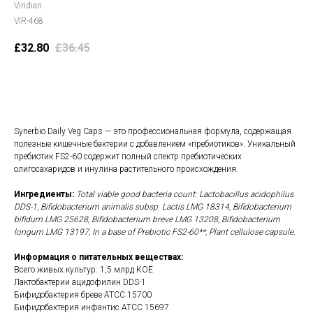
Viridian
VIR-468
£
32.80
£
36.45
В корзину
Synerbio Daily Veg Caps — это профессиональная формула, содержащая
полезные кишечные бактерии с добавлением «пребиотиков». Уникальный
пребиотик FS2-60 содержит полный спектр пребиотических
олигосахаридов и инулина растительного происхождения.
Ингредиенты:
Total viable good bacteria count: Lactobacillus acidophilus
DDS-1, Bifidobacterium animalis subsp. Lactis LMG 18314, Bifidobacterium
bifidum LMG 25628, Bifidobacterium breve LMG 13208, Bifidobacterium
longum LMG 13197, In a base of Prebiotic FS2-60**, Plant cellulose capsule.
Информация о питательных веществах:
Всего живых культур: 1,5 млрд КОЕ
Лактобактерии ацидофилин DDS-1
Бифидобактерия бреве ATCC 15700
Бифидобактерия инфантис ATCC 15697