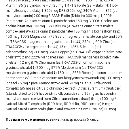
1,923% Niacin (75% as niacinamide, 25% as niacin) 100 mg NE 625%
Vitamin B6 (as pyridoxine HCI) 25 mg 1,471% Folate (as Metafolin®‡ L-5-
methyltetrahydrofolate) 1,360 mcg DFE (800 mcg) 340% Vitamin B12 (as
methylcobalamin) 200 mcg 8,333% Biotin (D-biotin) 300 mcg 1,000%
Pantothenic Acid (as calcium D-pantothenate) 150 mg 3,000% Choline (as
choline bitartrate) 100 mg 18% Calcium (91% as calcium citrate-malate
complex and 9% as calcium D-pantothenate) 188 mg 14% Iodine (from kelp)
150 mcg 100% Magnesium (75% as dimagnesium malate complex and 25%
as TRAACS® magnesium bisglycinate chelate‡‡) 250 mg 60% Zinc (as
TRAACS® zinc arginate chelate‡‡) 15 mg 136% Selenium (as L-
selenomethionine) 200 mcg 364% Copper (as TRAACS® copper bisglycinate
chelate‡‡) 2 mg 222% Manganese (as TRAACS® manganese bisglycinate
chelate‡‡) 2 mg 87% Chromium (as TRAACS® chromium nicotinate
glycinate chelate‡‡) 200 mcg 571% Molybdenum (as TRAACS®
molybdenum glycinate chelate‡‡) 150 mcg 333% Boron (as boron aspartate-
citrate complex) 2 mg * Vanadium (as bisglycinato oxovanadium) 100 mcg *
Inositol 25 mg * para-Aminobenzoic Acid 50 mg * Citrus Bioflavonoid
Complex (85 mg as citrus bioflavonoid extract (Citrus aurantium) (fruit/peel)
(standardized to 50% hesperidin bioflavonoids) and 15 mg as hesperidin
methyl chalcone (derived from Citrus aurantium extract) (fruit)) 100 mg *
Natural Mixed Tocopherols (RRR-beta, RRR-delta, RRR-gamma) 8 mg *
Natural Mixed Carotenoids (lutein and zeaxanthin from D. salina) 30 mcg
Предлагаемое использование:
Размер порции 6 капсул