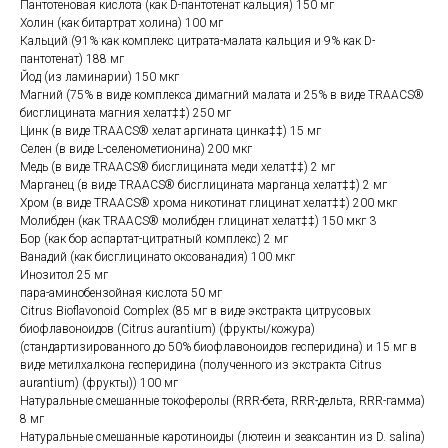
Пантотеновая кислота (как D-пантотенат кальция) 150 мг
Холин (как битартрат холина) 100 мг
Кальций (91% как комплекс цитрата-малата кальция и 9% как D-
пантотенат) 188 мг
Йод (из ламинарии) 150 мкг
Магний (75% в виде комплекса димагний малата и 25% в виде TRAACS®
бисглицината магния хелат‡‡) 250 мг
Цинк (в виде TRAACS® хелат аргината цинка‡‡) 15 мг
Селен (в виде L-селенометионина) 200 мкг
Медь (в виде TRAACS® бисглицината меди хелат‡‡) 2 мг
Марганец (в виде TRAACS® бисглицината марганца хелат‡‡) 2 мг
Хром (в виде TRAACS® хрома никотинат глицинат хелат‡‡) 200 мкг
Молибден (как TRAACS® молибден глицинат хелат‡‡) 150 мкг 3
Бор (как бор аспартат-цитратный комплекс) 2 мг
Ванадий (как бисглицинато оксованадия) 100 мкг
Инозитол 25 мг
пара-аминобензойная кислота 50 мг
Citrus Bioflavonoid Complex (85 мг в виде экстракта цитрусовых
биофлавоноидов (Citrus aurantium) (фрукты/кожура)
(стандартизированного до 50% биофлавоноидов гесперидина) и 15 мг в
виде метилхалкона гесперидина (полученного из экстракта Citrus
aurantium) (фрукты)) 100 мг
Натуральные смешанные токоферолы (RRR-бета, RRR-дельта, RRR-гамма)
8 мг
Натуральные смешанные каротиноиды (лютеин и зеаксантин из D. salina)