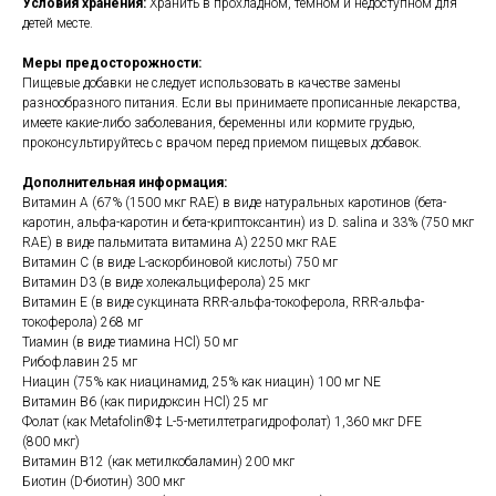
Условия хранения:
Хранить в прохладном, темном и недоступном для
детей месте.
Меры предосторожности:
Пищевые добавки не следует использовать в качестве замены
разнообразного питания. Если вы принимаете прописанные лекарства,
имеете какие-либо заболевания, беременны или кормите грудью,
проконсультируйтесь с врачом перед приемом пищевых добавок.
Дополнительная информация:
Витамин A (67% (1500 мкг RAE) в виде натуральных каротинов (бета-
каротин, альфа-каротин и бета-криптоксантин) из D. salina и 33% (750 мкг
RAE) в виде пальмитата витамина A) 2250 мкг RAE
Витамин C (в виде L-аскорбиновой кислоты) 750 мг
Витамин D3 (в виде холекальциферола) 25 мкг
Витамин E (в виде сукцината RRR-альфа-токоферола, RRR-альфа-
токоферола) 268 мг
Тиамин (в виде тиамина HCl) 50 мг
Рибофлавин 25 мг
Ниацин (75% как ниацинамид, 25% как ниацин) 100 мг NE
Витамин B6 (как пиридоксин HCl) 25 мг
Фолат (как Metafolin®‡ L-5-метилтетрагидрофолат) 1,360 мкг DFE
(800 мкг)
Витамин B12 (как метилкобаламин) 200 мкг
Биотин (D-биотин) 300 мкг