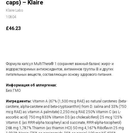
caps) – Klaire
Klaire Labs
10804
£
46.23
В корзину
Формула капсул MultiThera® 1 сохраняет важный баланс жиро- и
водорастворимых антиоксидантов, витаминов группы В и других
питательных веществ, составляющих основу здорового питания.
Информация об аллергенах:
Без ГМО
Ингредиенты:
Vitamin A (67% (1,500 mcg RAE) as natural carotenes (beta-
carotene, alpha-carotene and beta-cryptoxanthin) from D. salina and 33% (750
mcg RAE) as vitamin A palmitate) 2,250 mcg RAE 250% Vitamin C (as L-
ascorbic acid) 750 mg 833% Vitamin D3 (as cholecalciferol) 25 mcg 125%
Vitamin E (as RRR-alpha tocopheryl acid succinate, RRR-alpha-tocopherol)
268 mg 1,787% Thiamin (as thiamin HCI) 50 mg 4,167% Riboflavin 25 mg