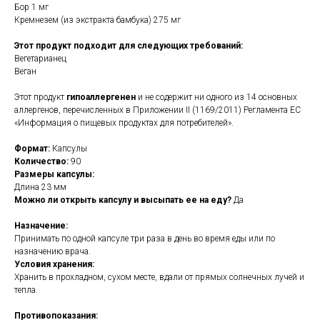
Бор 1 мг
Кремнезем (из экстракта бамбука) 275 мг
Этот продукт подходит для следующих требований:
Вегетарианец
Веган
Этот продукт
гипоаллергенен
и не содержит ни одного из 14 основных
аллергенов, перечисленных в Приложении II (1169/2011) Регламента ЕС
«Информация о пищевых продуктах для потребителей».
Формат:
Капсулы
Количество:
90
Размеры капсулы:
Длина 23 мм
Можно ли открыть капсулу и высыпать ее на еду?
Да
Назначение:
Принимать по одной капсуле три раза в день во время еды или по
назначению врача.
Условия хранения:
Хранить в прохладном, сухом месте, вдали от прямых солнечных лучей и
тепла.
Противопоказания: