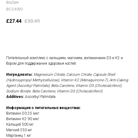
BioCare
BC-24090
£
27.44
£
30.49
В корзину
Питательный комплекс с кальцием, магнием, витаминами D3 и K2 и
бором для поддержания здоровья костей.
Ингредиенты:
Magnesium Citrate, Calcium Citrate, Capsule Shell
(Hydroxypropyl Methylcellulose), Vitamin K2 (Menaquinone-7), Anti-Caking
Agent (Ascorbyl Palmitate), Beta Carotene, Vitamin D3 (Cholecalciferol),
Sodium Borate. Beta Carotene, Vitamin D3 (Cholecalciferol)
Additives:
Ascorbyl Palmitate
Информация о питательных веществах:
Витамин D3 25 мкг
Витамин К2 90 мкг
Кальций 500 мг
Магний 250 мг
Марганец 1 мг