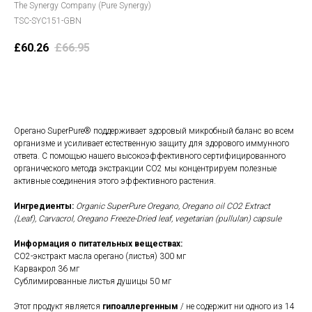
The Synergy Company (Pure Synergy)
TSC-SYC151-GBN
£
60.26
£
66.95
В корзину
Орегано SuperPure® поддерживает здоровый микробный баланс во всем
организме и усиливает естественную защиту для здорового иммунного
ответа. С помощью нашего высокоэффективного сертифицированного
органического метода экстракции CO2 мы концентрируем полезные
активные соединения этого эффективного растения.
Ингредиенты:
Organic SuperPure Oregano, Oregano oil CO2 Extract
(Leaf), Carvacrol, Oregano Freeze-Dried leaf, vegetarian (pullulan) capsule
Информация о питательных веществах:
CO2-экстракт масла орегано (листья) 300 мг
Карвакрол 36 мг
Сублимированные листья душицы 50 мг
Этот продукт является
гипоаллергенным
/ не содержит ни одного из 14