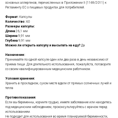
основных аллергенов, перечисленных в Приложении II (1169/2011) к
Регламенту ЕС о пищевых продуктах для потребителей.
Формат:
Капсулы
Количество:
60
Размеры капсулы:
Длина
26,1 мм
Ширина
9,91 мм
Глубина
9,91 мм
Можно ли открыть капсулу и высыпать на еду?
Да
Назначение:
Принимайте по одной капсуле один или два раза в день независимо от
приема пищи. Для длительного использования, пожалуйста, поговорите
со своим квалифицированным медицинским работником.
Условия хранения:
Хранить в прохладном, сухом месте вдали от прямых солнечных лучей и
тепла
Противопоказания
:
Если вы беременны, кормите грудью, имеете заболевание или находитесь
под медицинским наблюдением, проконсультируйтесь с врачом перед
использованием.
Не подходит для использования во время планируемой беременности,