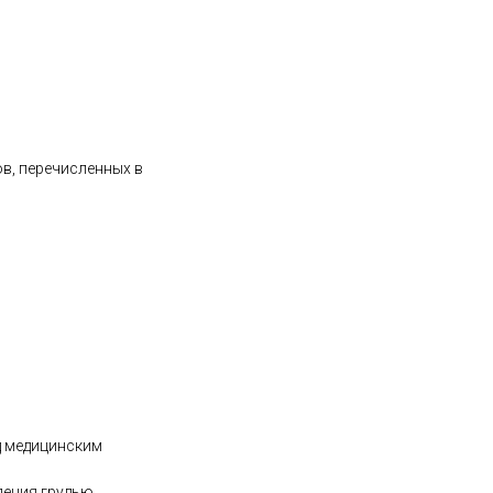
ов, перечисленных в
д медицинским
ения грудью.