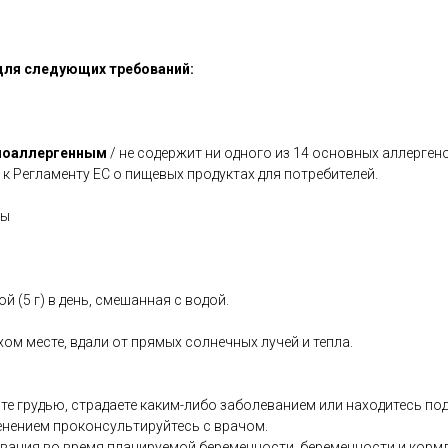
для следующих требований:
поаллергенным
/ не содержит ни одного из 14 основных аллерген
 к Регламенту ЕС о пищевых продуктах для потребителей.
лы
й (5 г) в день, смешанная с водой.
хом месте, вдали от прямых солнечных лучей и тепла.
те грудью, страдаете каким-либо заболеванием или находитесь по
енением проконсультируйтесь с врачом.
ования во время планируемой беременности, беременности и кормл