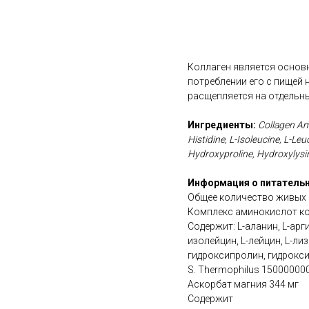
В корзину
Коллаген является основн
потреблении его с пищей 
расщепляется на отдельн
Ингредиенты:
Collagen Ami
Histidine, L-Isoleucine, L-Leu
Hydroxyproline, Hydroxylysin
Информация о питательн
Общее количество живых к
Комплекс аминокислот ко
Содержит: L-аланин, L-арг
изолейцин, L-лейцин, L-лиз
гидроксипролин, гидрокс
S. Thermophilus 15000000
Аскорбат магния 344 мг
Содержит