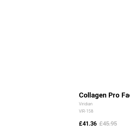
Collagen Pro Fa
Viridian
VIR-158
£
41.36
£
45.95