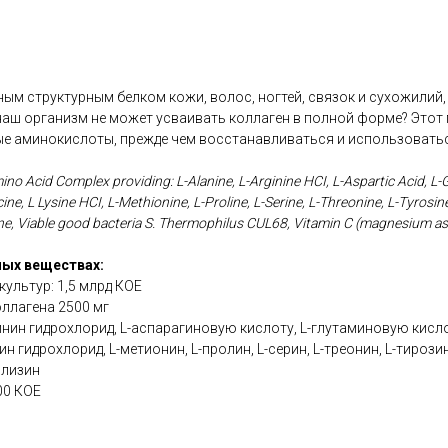
ым структурным белком кожи, волос, ногтей, связок и сухожилий, н
наш организм не может усваивать коллаген в полной форме? Этот 
ые аминокислоты, прежде чем восстанавливаться и использоватьс
no Acid Complex providing: L-Alanine, L-Arginine HCI, L-Aspartic Acid, L-G
cine, L Lysine HCI, L-Methionine, L-Proline, L-Serine, L-Threonine, L-Tyrosin
e, Viable good bacteria S. Thermophilus CUL68, Vitamin C (magnesium asco
ых веществах:
ультур: 1,5 млрд КОЕ
ллагена 2500 мг
инин гидрохлорид, L-аспарагиновую кислоту, L-глутаминовую кислоту
ин гидрохлорид, L-метионин, L-пролин, L-серин, L-треонин, L-тирози
илизин
00 КОЕ