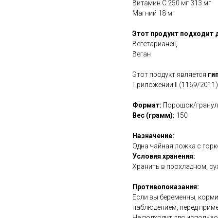
Витамин C 250 мг 313 мг
Магний 18 мг
Этот продукт подходит 
Вегетарианец
Веган
Этот продукт является
ги
Приложении II (1169/2011)
Формат:
Порошок/грану
Вес (грамм):
150
Назначение:
Одна чайная ложка с горко
Условия хранения:
Хранить в прохладном, су
Противопоказания:
Если вы беременны, корми
наблюдением, перед прим
Не подходит для использ