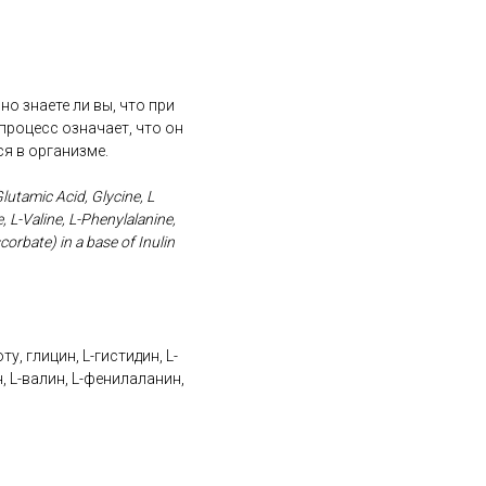
о знаете ли вы, что при
процесс означает, что он
я в организме.
lutamic Acid, Glycine, L
e, L-Valine, L-Phenylalanine,
rbate) in a base of Inulin
, глицин, L-гистидин, L-
н, L-валин, L-фенилаланин,