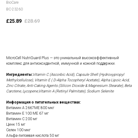
BioCare
BC-23260
£
25.89
£
28.69
В корзину
MicroCell NutriGuard Plus — это уникальный высокоэффективный
комплекс для антиоксидантной, иммунной и кожной поддержки.
Ингредиенты:
Vitamin C (Ascorbic Acid), Capsule Shell (Hydroxypropyl
Methylcellulose), Vitamin E ( D-Alpha Tocopheryl Acetate), Alpha Lipoic Acid,
Zinc Citrate, Anti-Caking Agents (Silicon Dioxide & Magnesium Stearate), Beta
Carotene, Lycopene,Vitamin A (Retinyl Palmitate), Sodium Selenite
Информация о питательных веществах:
Витамин А 2667МЕ 800 мкг
Витамин Е 100 МЕ 67 мг
Витамин С 200 мг
Цинк 15 мг
Селен 100 мкг
Альфа-липоевая кислота 50 мг