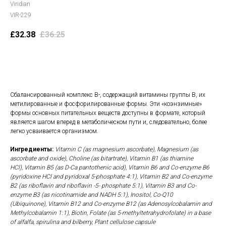
Viridian
VIR-229
£
32.38
£
36.25
В корзину
Сбалансированный комплекс B-, содержащий витамины группы B, их
метилированные и фосфорилированные формы. Эти «коэнзимные»
формы основных питательных веществ доступны в формате, который
является шагом вперед в метаболическом пути и, следовательно, более
легко усваивается организмом.
Ингредиенты:
Vitamin C (as magnesium ascorbate), Magnesium (as
ascorbate and oxide), Choline (as bitartrate), Vitamin B1 (as thiamine
HCl), Vitamin B5 (as D-Ca pantothenic acid), Vitamin B6 and Co-enzyme B6
(pyridoxine HCl and pyridoxal 5-phosphate 4:1), Vitamin B2 and Co-enzyme
B2 (as riboflavin and riboflavin -5- phosphate 5:1), Vitamin B3 and Co-
enzyme B3 (as nicotinamide and NADH 5:1), Inositol, Co-Q10
(Ubiquinone), Vitamin B12 and Co-enzyme B12 (as Adenosylcobalamin and
Methylcobalamin 1:1), Biotin, Folate (as 5-methyltetrahydrofolate) in a base
of alfalfa, spirulina and bilberry, Plant cellulose capsule