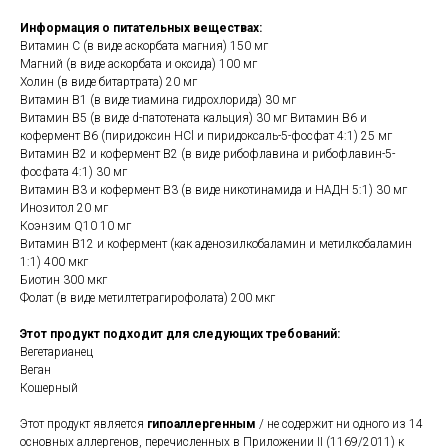
Информация о питательных веществах:
Витамин С (в виде аскорбата магния) 150 мг
Магний (в виде аскорбата и оксида) 100 мг
Холин (в виде битартрата) 20 мг
Витамин B1 (в виде тиамина гидрохлорида) 30 мг
Витамин B5 (в виде d-патотената кальция) 30 мг Витамин B6 и
кофермент B6 (пиридоксин HCl и пиридоксаль-5-фосфат 4:1) 25 мг
Витамин B2 и кофермент B2 (в виде рибофлавина и рибофлавин-5-
фосфата 4:1) 30 мг
Витамин B3 и кофермент B3 (в виде никотинамида и НАДН 5:1) 30 мг
Инозитол 20 мг
Коэнзим Q10 10 мг
Витамин B12 и кофермент (как аденозилкобаламин и метилкобаламин
1:1) 400 мкг
Биотин 300 мкг
Фолат (в виде метилтетрагирофолата) 200 мкг
Этот продукт подходит для следующих требований:
Вегетарианец
Веган
Кошерный
Этот продукт является
гипоаллергенным
/ не содержит ни одного из 14
основных аллергенов, перечисленных в Приложении II (1169/2011) к