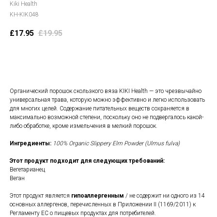
Kiki Health
KH-KIK048
£
17.95
£
19.95
В корзину
Органический порошок скользкого вяза KIKI Health — это чрезвычайно
универсальная трава, которую можно эффективно и легко использовать
для многих целей. Содержание питательных веществ сохраняется в
максимально возможной степени, поскольку оно не подвергалось какой-
либо обработке, кроме измельчения в мелкий порошок.
Ингредиенты:
100% Organic Slippery Elm Powder (Ulmus fulva)
Этот продукт подходит для следующих требований:
Вегетарианец
Веган
Этот продукт является
гипоаллергенным
/ не содержит ни одного из 14
основных аллергенов, перечисленных в Приложении II (1169/2011) к
Регламенту ЕС о пищевых продуктах для потребителей.