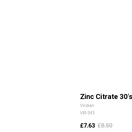
Zinc Citrate 30'
Viridian
VIR-343
£
7.63
£
8.50