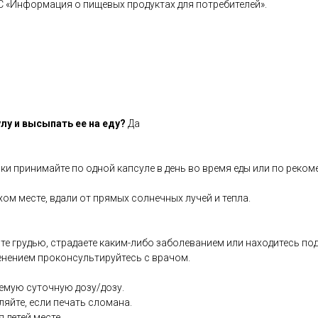
С «Информация о пищевых продуктах для потребителей».
лу и высыпать ее на еду?
Да
ки принимайте по одной капсуле в день во время еды или по реком
хом месте, вдали от прямых солнечных лучей и тепла.
те грудью, страдаете каким-либо заболеванием или находитесь по
енением проконсультируйтесь с врачом.
емую суточную дозу/дозу.
ляйте, если печать сломана.
я детей месте