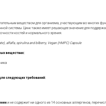
тательным веществом для организма, участвующим во многих фун
ной системы. Цинк также имеет решающее значение для поддерж
прочности костей и нормального зрения.
rate), alfalfa, spirulina and bilberry, Vegan (HMPC) Capsule
ых веществах:
ника
для следующих требований:
енен
и не содержит ни одного из 14 основных аллергенов, перечис