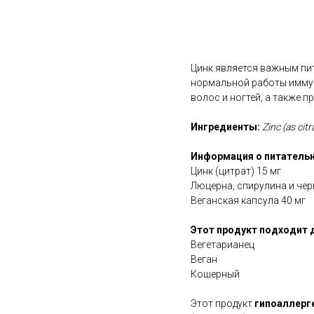
В корзину
Цинк является важным пи
нормальной работы иммун
волос и ногтей, а также 
Ингредиенты:
Zinc (as cit
Информация о питательн
Цинк (цитрат) 15 мг
Люцерна, спирулина и чер
Веганская капсула 40 мг
Этот продукт подходит 
Вегетарианец
Веган
Кошерный
Этот продукт
гипоаллерг