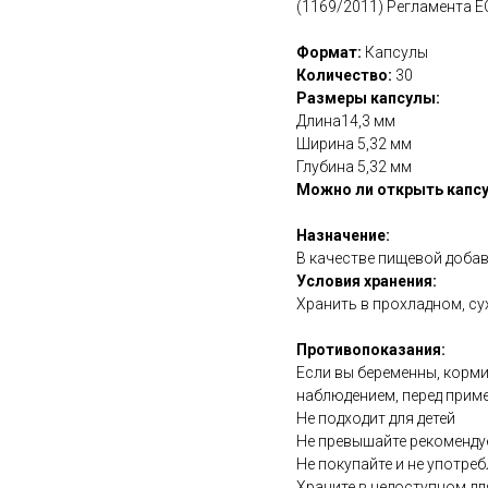
(1169/2011) Регламента Е
Формат:
Капсулы
Количество:
30
Размеры капсулы:
Длина14,3 мм
Ширина 5,32 мм
Глубина 5,32 мм
Можно ли открыть капсу
Назначение:
В качестве пищевой добав
Условия хранения:
Хранить в прохладном, су
Противопоказания:
Если вы беременны, корми
наблюдением, перед прим
Не подходит для детей
Не превышайте рекоменду
Не покупайте и не употреб
Храните в недоступном дл