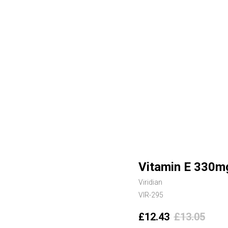
Vitamin E 330m
Viridian
VIR-295
£
12.43
£
13.05