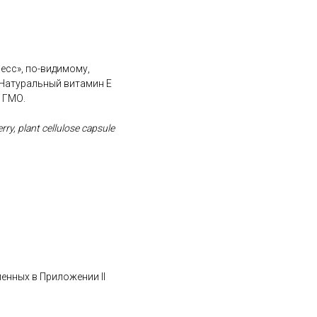
есс», по-видимому,
 Натуральный витамин Е
е ГМО.
erry, plant cellulose capsule
ленных в Приложении II