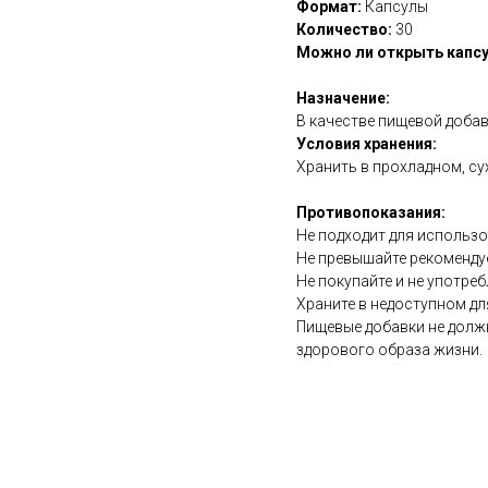
Формат:
Капсулы
Количество:
30
Можно ли открыть капсу
Назначение:
В качестве пищевой добав
Условия хранения:
Хранить в прохладном, су
Противопоказания:
Не подходит для использ
Не превышайте рекоменду
Не покупайте и не употреб
Храните в недоступном дл
Пищевые добавки не долж
здорового образа жизни.
https://naturaldispensary