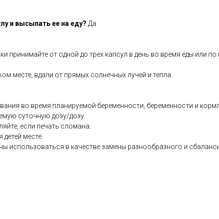
лу и высыпать ее на еду?
Да
ки принимайте от одной до трех капсул в день во время еды или по
хом месте, вдали от прямых солнечных лучей и тепла.
ования во время планируемой беременности, беременности и кормл
емую суточную дозу/дозу.
ляйте, если печать сломана.
я детей месте
ны использоваться в качестве замены разнообразного и сбаланс
.co.uk/products/Vitamin_E_330mg_30_s-5192-236.html