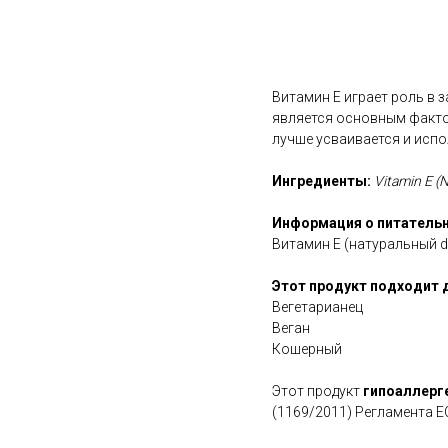
В корзину
Витамин Е играет роль в 
является основным факто
лучше усваивается и испо
Ингредиенты:
Vitamin E (N
Информация о питательн
Витамин Е (натуральный d
Этот продукт подходит 
Вегетарианец
Веган
Кошерный
Этот продукт
гипоаллерг
(1169/2011) Регламента Е