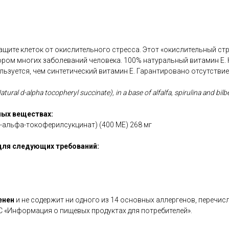
защите клеток от окислительного стресса. Этот «окислительный стр
ром многих заболеваний человека. 100% натуральный витамин Е.
льзуется, чем синтетический витамин Е. Гарантировано отсутстви
atural d-alpha tocopheryl succinate), in a base of alfalfa, spirulina and bilb
ых веществах:
-альфа-токоферилсукцинат) (400 МЕ) 268 мг
для следующих требований:
енен
и не содержит ни одного из 14 основных аллергенов, перечис
С «Информация о пищевых продуктах для потребителей».