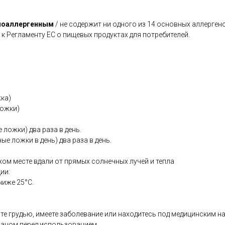
поаллергенным
/ не содержит ни одного из 14 основных аллерген
 к Регламенту ЕС о пищевых продуктах для потребителей.
жка)
ложки)
е ложки) два раза в день.
йные ложки в день) два раза в день.
хом месте вдали от прямых солнечных лучей и тепла
ии:
ниже 25°C.
те грудью, имеете заболевание или находитесь под медицинским н
рачом перед использованием.