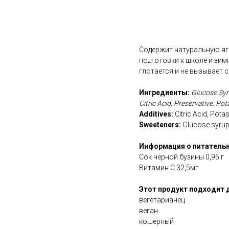
В корзину
Содержит натуральную яго
подготовки к школе и зимн
глотается и не вызывает 
Ингредиенты:
Glucose Syru
Citric Acid, Preservative: Po
Additives:
Citric Acid, Pot
Sweeteners:
Glucose syru
Информация о питательн
Сок черной бузины 0,95 г
Витамин С 32,5мг
Этот продукт подходит 
вегетарианец
веган
кошерный