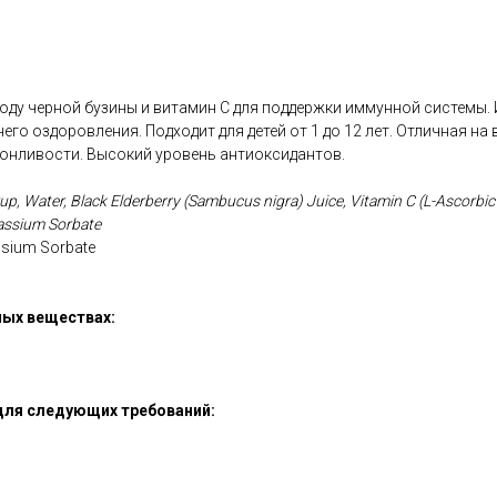
ду черной бузины и витамин С для поддержки иммунной системы. 
его оздоровления. Подходит для детей от 1 до 12 лет. Отличная на 
сонливости. Высокий уровень антиоксидантов.
p, Water, Black Elderberry (Sambucus nigra) Juice, Vitamin C (L-Ascorbic 
tassium Sorbate
assium Sorbate
p
ых веществах:
для следующих требований: