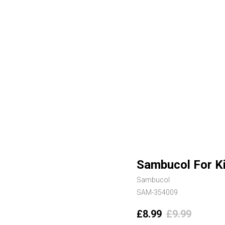
Sambucol For Ki
Sambucol
SAM-354009
£
8.99
£
9.99