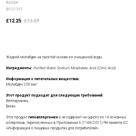
BioCare
BC-21315
£
12.25
£
13.09
В корзину
Жидкий молибден на простой основе из очищенной воды.
Ингредиенты:
Purified Water, Sodium Molybdate, Acid (Citric Acid)
Информация о питательных веществах:
Молибден 200 мкг
Этот продукт подходит для следующих требований:
Вегетарианец
Веган
Этот продукт
гипоаллергенен
и не содержит ни одного из 14 основных
аллергенов, перечисленных в Приложении II (1169/2011) Регламента ЕС
«Информация о пищевых продуктах для потребителей».