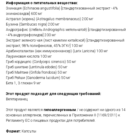
Информация о питательных веществах:
Эхинацея (Echinacea angustifolia) [стандартизованный экстракт - 4%
эхинакозидов] 600 мг
Астрагал (корень) (Astragalus membranaceus) 200 мг
Бузина (Sambucas nigra) 200 мг
Андрографис (стебель Andrographis метельчатой) [стандартизированный
- 4% андрографолидов] 200 мг
Экстракт зеленого чая (лист камелии китайской) [стандартизированный
экстракт, 98% полифенолов, 45% ЭГКг] 100 мг
Арабиногалактан (как иммуноэнхансер) (Larix Laricina) 100 мг
Лауриновая кислота 100 мг
Гриб кордицепс (Cordyceps sinensis) 50 мг
Гриб шиитаке (Lentinula edodes) 50 мг
Гриб Майтаке (Grifola frondosa) 50 мг
Гриб Рейши (Ganoderma lucidum) 50 мг
Бета 1, 3 глюкан 9 мг
Этот продукт подходит для следующих требований:
Вегетарианец
Этот продукт является
гипоаллергенным
/ не содержит ни одного из 14
основных аллергенов, перечисленных в Приложении II (1169/2011) к
Регламенту ЕС о пищевых продуктах для потребителей.
Формат:
Капсулы