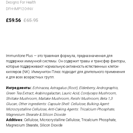
Designs For Health
DFH-IMP120-INV
£
59.56
£
65.95
В корзину
Immunitone Plus — это травяная формула, предназначенная для
поддержки иммунной системы. Он содержит травы и трансфер факторы,
которые поддерживают нормальную активность естественных клеток-
киллеров (NK). Иммунитон Плюс подходит для длительного применения
и для всех возрастных групп.
Ингредиенты:
Echinacea, Astragalus (Root), Elderberry, Andrographis,
Green Tea Extract, Arabinogalactan, Lauric Acid, Cordyceps Mushroom,
Shiitake Mushroom, Maitake Mushroom, Reishi Mushroom, Beta 1,3
Glucan, Other ingredients:
Capsule Shell: Cellulose, Bulking Agent:
Microcrystalline Cellulose, Anti-Caking Agents: Tricalcium Phosphate,
Magnesium Stearate & Silicon Dioxide
Additives:
Cellulose, Microcrystalline Cellulose, Tricalcium Phosphate,
Magnesium Stearate, Silicon Dioxide