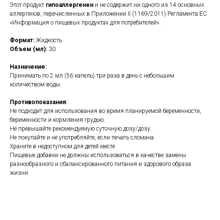
Этот продукт
гипоаллергенен
и не содержит ни одного из 14 основных
аллергенов, перечисленных в Приложении II (1169/2011) Регламента ЕС
«Информация о пищевых продуктах для потребителей».
Формат:
Жидкость
Объем (мл):
30
Назначение:
Принимать по 2 мл (56 капель) три раза в день с небольшим
количеством воды.
Противопоказания:
Не подходит для использования во время планируемой беременности,
беременности и кормления грудью.
Не превышайте рекомендуемую суточную дозу/дозу.
Не покупайте и не употребляйте, если печать сломана.
Храните в недоступном для детей месте
Пищевые добавки не должны использоваться в качестве замены
разнообразного и сбалансированного питания и здорового образа
жизни.
https://naturaldispensary.co.uk/products/Skullcap_Extract_Alcohol_Free_30ml-
14968-365.html