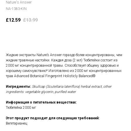
Nature's Answer
NA-1383-KIN
£
12.59
£
13.99
В корзину
Жидкие экстракты Nature’s Answer гораздо более концентрированы, чем
жидкие травяные настойки. Каждая доза (2 мл) Тюбетейки состоит из
2000 мг концентрированной травы. Способствует общему здоровью и
хорошему самочувствию* Изготовлено из 2000 мг концентрированных
трав Advanced Botanical Fingerprint Holisticly Balanced®
Ингредиенты:
Skullcap (Scutellaria lateriflora) herbal extract, other
ingredients: vegetable glycerin, purified water
Информация о питательных веществах:
Тюбетейка 2000 мг
Этот продукт подходит для следующих требований:
Вегетарианец