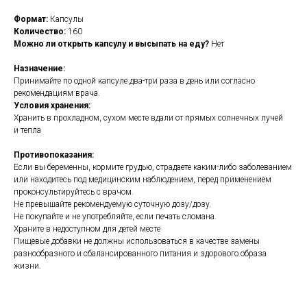
Формат:
Капсулы
Количество:
160
Можно ли открыть капсулу и высыпать на еду?
Нет
Назначение:
Принимайте по одной капсуле два-три раза в день или согласно
рекомендациям врача.
Условия хранения:
Хранить в прохладном, сухом месте вдали от прямых солнечных лучей
и тепла
Противопоказания:
Если вы беременны, кормите грудью, страдаете каким-либо заболеванием
или находитесь под медицинским наблюдением, перед применением
проконсультируйтесь с врачом.
Не превышайте рекомендуемую суточную дозу/дозу.
Не покупайте и не употребляйте, если печать сломана.
Храните в недоступном для детей месте
Пищевые добавки не должны использоваться в качестве замены
разнообразного и сбалансированного питания и здорового образа
жизни.
https://naturaldispensary.co.uk/products/Alpha_Lipoic_Acid_60_s_Currently_Una
8221-171.html