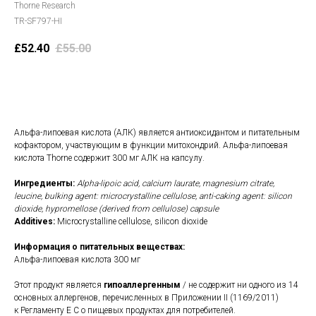
Thorne Research
TR-SF797-HI
£
52.40
£
55.00
В корзину
Альфа-липоевая кислота (АЛК) является антиоксидантом и питательным
кофактором, участвующим в функции митохондрий. Альфа-липоевая
кислота Thorne содержит 300 мг АЛК на капсулу.
Ингредиенты:
Alpha-lipoic acid, calcium laurate, magnesium citrate,
leucine, bulking agent: microcrystalline cellulose, anti-caking agent: silicon
dioxide, hypromellose (derived from cellulose) capsule
Additives:
Microcrystalline cellulose, silicon dioxide
Информация о питательных веществах:
Альфа-липоевая кислота 300 мг
Этот продукт является
гипоаллергенным
/ не содержит ни одного из 14
основных аллергенов, перечисленных в Приложении II (1169/2011)
к Регламенту Е С о пищевых продуктах для потребителей.