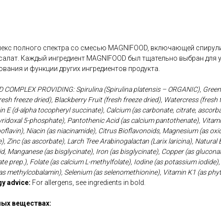
кс полного спектра со смесью MAGNIFOOD, включающей спирули
с-салат. Каждый ингредиент MAGNIFOOD был тщательно выбран для 
вания и функции других ингредиентов продукта.
COMPLEX PROVIDING: Spirulina (Spirulina platensis – ORGANIC), Gree
esh freeze dried), Blackberry Fruit (fresh freeze dried), Watercress (fresh 
n E (d-alpha tocopheryl succinate), Calcium (as carbonate, citrate, ascorba
yridoxal 5-phosphate), Pantothenic Acid (as calcium pantothenate), Vitami
oflavin), Niacin (as niacinamide), Citrus Bioflavonoids, Magnesium (as oxide
te), Zinc (as ascorbate), Larch Tree Arabinogalactan (Larix laricina), Natur
d, Manganese (as bisglycinate), Iron (as bisglycinate), Copper (as glucon
ate prep.), Folate (as calcium L-methylfolate), Iodine (as potassium iodide)
 (as methylcobalamin), Selenium (as selenomethionine), Vitamin K1 (as phy
gy advice:
For allergens, see ingredients in bold.
ых веществах: