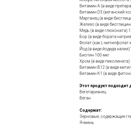
Витамин А (в виде препар
Витамин D3 (веганский хо
Марганец (в виде бисглици
Железо (в виде бисглицина
Медь (в виде глюконата) 1
Бор (в виде бората натрия
Фолат (как L-метилфолат 
Йод (в виде йодида калия)
Биотин 100 мкг
Хром (в виде пиколината) 
Витамин B12 (в виде мети
Витамин К1 (в виде фитон
Этот продукт подходит 
Вегетарианец
Веган
Содержит:
Зерновые, содержащие глю
Ячмень