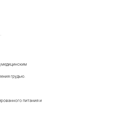
.
д медицинским
ения грудью.
ированного питания и
ml