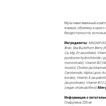
В корзину
Мультивитаминный компле
ячменя, облепиху и крес
биодоступности, использо
Ингредиенты:
MAGNIFOOD 
Bran, Sea Buckthorn Berry (fr
Ca, Mg, Zn ascorbate), Vitami
pyridoxine hydrochloride / p
mononitrate), Vitamin B2 (rib
Inositol, Choline (as bitartra
Carotenoids, Alpha Lipoic Aci
borate), Vitamin A (as palmit
(as picolinate), Vitamin B12
(vegan cholecalciferol)
Aller
Информация о питательн
Спирулина 200 мг