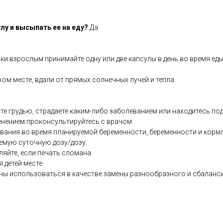
лу и высыпать ее на еду?
Да
ки взрослым принимайте одну или две капсулы в день во время еды
хом месте, вдали от прямых солнечных лучей и тепла.
те грудью, страдаете каким-либо заболеванием или находитесь по
енением проконсультируйтесь с врачом.
ования во время планируемой беременности, беременности и кормл
емую суточную дозу/дозу.
ляйте, если печать сломана.
я детей месте
ны использоваться в качестве замены разнообразного и сбаланс
co.uk/products/Full_Spectrum_Multivitamin_Complex_50_s-7830-483.ht