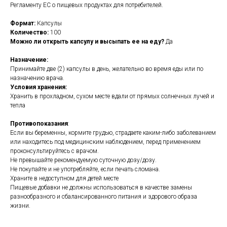
Регламенту ЕС о пищевых продуктах для потребителей.
Формат:
Капсулы
Количество:
100
Можно ли открыть капсулу и высыпать ее на еду?
Да
Назначение:
Принимайте две (2) капсулы в день, желательно во время еды или по
назначению врача.
Условия хранения:
Хранить в прохладном, сухом месте вдали от прямых солнечных лучей и
тепла
Противопоказания
:
Если вы беременны, кормите грудью, страдаете каким-либо заболеванием
или находитесь под медицинским наблюдением, перед применением
проконсультируйтесь с врачом.
Не превышайте рекомендуемую суточную дозу/дозу.
Не покупайте и не употребляйте, если печать сломана.
Храните в недоступном для детей месте
Пищевые добавки не должны использоваться в качестве замены
разнообразного и сбалансированного питания и здорового образа
жизни.
https://naturaldispensary.co.uk/products/Magnesium_Glycinate_100_s-