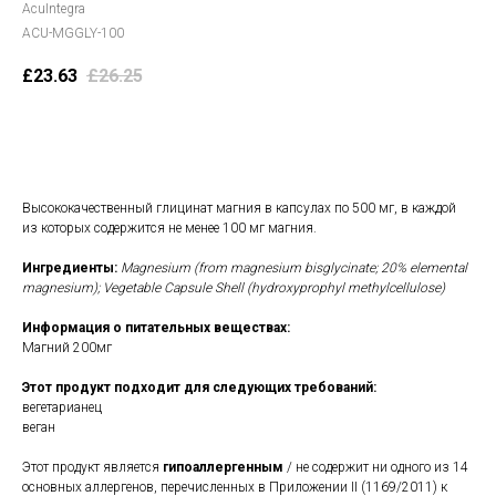
AcuIntegra
ACU-MGGLY-100
£
23.63
£
26.25
В корзину
Высококачественный глицинат магния в капсулах по 500 мг, в каждой
из которых содержится не менее 100 мг магния.
Ингредиенты:
Magnesium (from magnesium bisglycinate; 20% elemental
magnesium); Vegetable Capsule Shell (hydroxyprophyl methylcellulose)
Информация о питательных веществах:
Магний 200мг
Этот продукт подходит для следующих требований:
вегетарианец
веган
Этот продукт является
гипоаллергенным
/ не содержит ни одного из 14
основных аллергенов, перечисленных в Приложении II (1169/2011) к