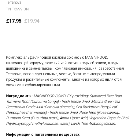
Terranova
TN-T3999-BN
£
17.95
£
19.94
В корзину
Комплекс альфа-липоевой кислоты со смесью MAGNIFOOD,
включающей куркуму, зеленый чай матча, ягоды облепихи, плоды
шиповника и семена тыквы. Комплексная инновация, разработанная
Terranova, использует цельные, чистые, богатые фитопродуктами
продукты и растительные компоненты, многие из которых являются
свежими и сублимированными.
Ингредиенты:
MAGNIFOOD COMPLEX providing: Stabilized Rice Bran,
Turmeric Root (Curcuma Longa) - fresh freeze dried, Matcha Green Tea
Ceremonial Grade AAA (Camellia sinensis), Sea Buckthorn Berry/Leaf
(Hippophae rhamnoides) - fresh freeze dried, Rose Hips (Rosa canina),
Pumpkin Seed (Cucurbita pepo), Alpha Lipoic Acid, Vegetarian Capsule Shell
(Hydroxypropyl methylcellulose, water), Larch Tree Arabinogalactan.
Информация о питательных веществах: