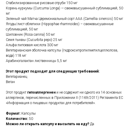
Стабилизированные рисовые отруби 150 мг
Корень куркумы (Curcuma Longa) — свежевысушенный сублимацией, 50
мг
Зеленый чай Матча Церемониальный сорт AAA (Camellia sinensis) 50 мг
Ягоды/лист облепихи (Hippophae rhamnoides) – свежевысушенные
сублимацией, 50 мг
Шиповник (Rosa canina) 50 мг
Семя тыквы (Cucurbita pepo) 25 мг
Альфа-липоевая кислота 300 мг
Вегетарианская оболочка капсулы (гидроксипропилметилцеллюлоза,
вода) 118 мг
Арабиногалактан лиственницы 5,5 мг
Этот продукт подходит для следующих требований:
Вегетарианец
Веган
Этот продукт
гипоаллергенен
и не содержит ни одного из 14 основных
аллергенов, перечисленных в Приложении II (1169/2011) Регламента ЕС
«Информация о пищевых продуктах для потребителей».
Формат:
Капсулы
Количество:
50
Можно ли открыть капсулу и высыпать на еду?
Да