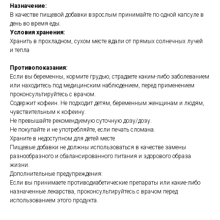
Назначение:
В качестве пищевой добавки взрослым принимайте по одной капсуле в
день во время еды.
Условия хранения:
Хранить в прохладном, сухом месте вдали от прямых солнечных лучей
и тепла
Противопоказания:
Если вы беременны, кормите грудью, страдаете каким-либо заболеванием
или находитесь под медицинским наблюдением, перед применением
проконсультируйтесь с врачом.
Содержит кофеин. Не подходит детям, беременным женщинам и людям,
чувствительным к кофеину.
Не превышайте рекомендуемую суточную дозу/дозу.
Не покупайте и не употребляйте, если печать сломана.
Храните в недоступном для детей месте
Пищевые добавки не должны использоваться в качестве замены
разнообразного и сбалансированного питания и здорового образа
жизни.
Дополнительные предупреждения:
Если вы принимаете противодиабетические препараты или какие-либо
назначенные лекарства, проконсультируйтесь с врачом перед
использованием этого продукта.
https://naturaldispensary.co.uk/products/Alpha_Lipoic_Acid_300mg_Complex_5