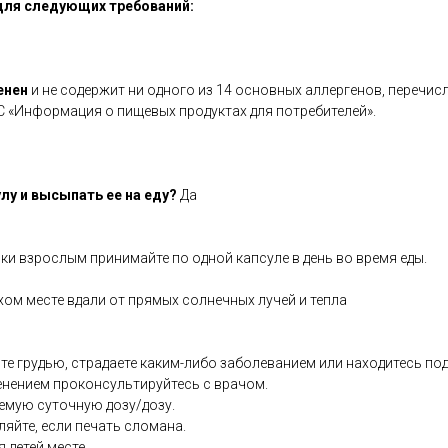
для следующих требований:
енен
и не содержит ни одного из 14 основных аллергенов, перечис
С «Информация о пищевых продуктах для потребителей».
лу и высыпать ее на еду?
Да
ки взрослым принимайте по одной капсуле в день во время еды.
хом месте вдали от прямых солнечных лучей и тепла
те грудью, страдаете каким-либо заболеванием или находитесь по
енением проконсультируйтесь с врачом.
емую суточную дозу/дозу.
ляйте, если печать сломана.
я детей месте