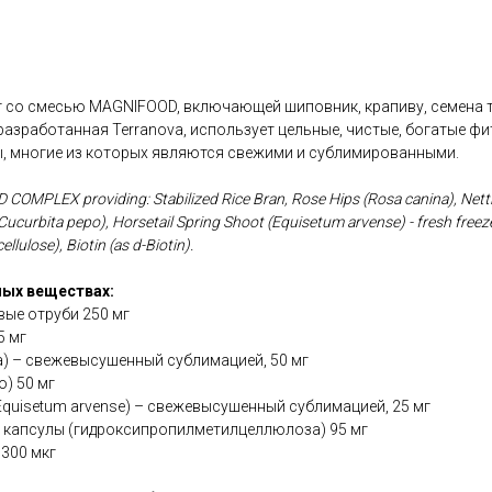
г со смесью MAGNIFOOD, включающей шиповник, крапиву, семена т
азработанная Terranova, использует цельные, чистые, богатые ф
, многие из которых являются свежими и сублимированными.
OMPLEX providing: Stabilized Rice Bran, Rose Hips (Rosa canina), Nettle L
Cucurbita pepo), Horsetail Spring Shoot (Equisetum arvense) - fresh freez
lulose), Biotin (as d-Biotin).
ых веществах:
ые отруби 250 мг
5 мг
ca) – свежевысушенный сублимацией, 50 мг
o) 50 мг
quisetum arvense) – свежевысушенный сублимацией, 25 мг
 капсулы (гидроксипропилметилцеллюлоза) 95 мг
 300 мкг