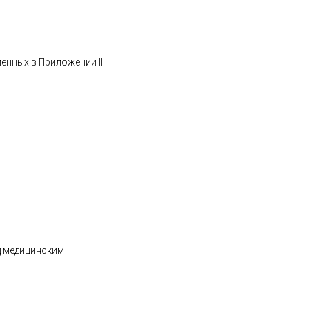
ленных в Приложении II
д медицинским