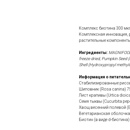
В корзину
Комплекс биотина 300 мк
Комплексная инновация, р
растительные компоненты
Ингредиенты:
MAGNIFOOD C
freeze dried, Pumpkin Seed (
Shell (Hydroxypropyl methylcel
Информация о питательн
Стабилизированные рисов
Шиповник (Rosa canina) 7
Лист крапивы (Urtica dioi
Семя тыквы (Cucurbita pep
Хвощ весенний полевой (E
Вегетарианская оболочка
Биотин (в виде d-биотина)