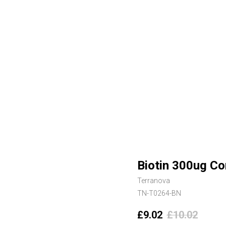
Biotin 300ug Co
Terranova
TN-T0264-BN
£
9.02
£
10.02