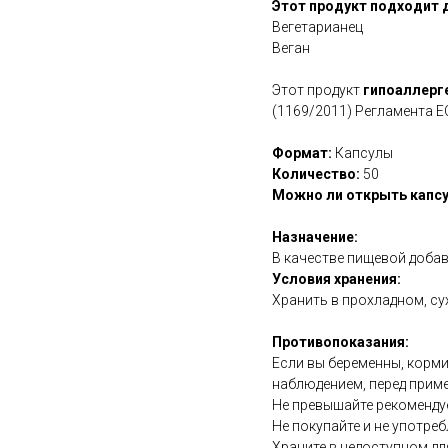
Этот продукт подходит 
Вегетарианец
Веган
Этот продукт
гипоаллерг
(1169/2011) Регламента Е
Формат:
Капсулы
Количество:
50
Можно ли открыть капсу
Назначение:
В качестве пищевой добав
Условия хранения:
Хранить в прохладном, су
Противопоказания:
Если вы беременны, корми
наблюдением, перед прим
Не превышайте рекоменду
Не покупайте и не употреб
Храните в недоступном дл