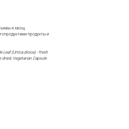
ыквы и хвощ.
итопродуктами продукты и
eaf (Urtica dioica) - fresh
e dried, Vegetarian Capsule