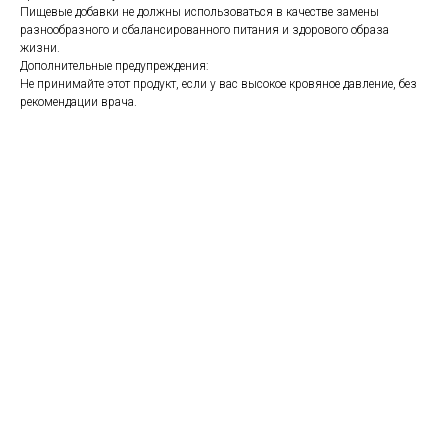
Пищевые добавки не должны использоваться в качестве замены
разнообразного и сбалансированного питания и здорового образа
жизни.
Дополнительные предупреждения:
Не принимайте этот продукт, если у вас высокое кровяное давление, без
рекомендации врача.
https://naturaldispensary.co.uk/products/Siberian_Ginseng_500mg_100_s_Curre
10005843-483.html