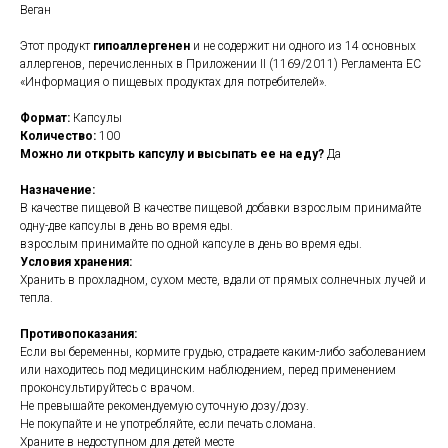
Веган
Этот продукт
гипоаллергенен
и не содержит ни одного из 14 основных
аллергенов, перечисленных в Приложении II (1169/2011) Регламента ЕС
«Информация о пищевых продуктах для потребителей».
Формат:
Капсулы
Количество:
100
Можно ли открыть капсулу и высыпать ее на еду?
Да
Назначение:
В качестве пищевой В качестве пищевой добавки взрослым принимайте
одну-две капсулы в день во время еды.
взрослым принимайте по одной капсуле в день во время еды.
Условия хранения:
Хранить в прохладном, сухом месте, вдали от прямых солнечных лучей и
тепла.
Противопоказания:
Если вы беременны, кормите грудью, страдаете каким-либо заболеванием
или находитесь под медицинским наблюдением, перед применением
проконсультируйтесь с врачом.
Не превышайте рекомендуемую суточную дозу/дозу.
Не покупайте и не употребляйте, если печать сломана.
Храните в недоступном для детей месте