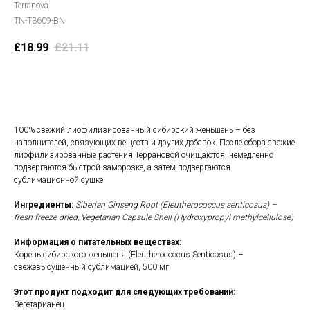
Terranova
TN-T3609-BN
£
18.99
£
21.11
В корзину
100% свежий лиофилизированный сибирский женьшень – без
наполнителей, связующих веществ и других добавок. После сбора свежие
лиофилизированные растения Террановой очищаются, немедленно
подвергаются быстрой заморозке, а затем подвергаются
сублимационной сушке.
Ингредиенты:
Siberian Ginseng Root (Eleutherococcus senticosus) –
fresh freeze dried, Vegetarian Capsule Shell (Hydroxypropyl methylcellulose)
Информация о питательных веществах:
Корень сибирского женьшеня (Eleutherococcus Senticosus) –
свежевысушенный сублимацией, 500 мг
Этот продукт подходит для следующих требований:
Вегетарианец