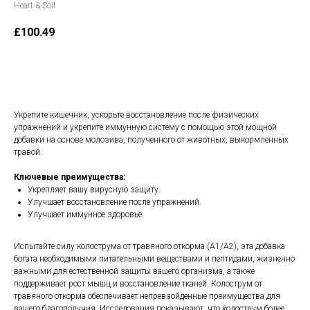
Heart & Soil
£
100.49
В корзину
Укрепите кишечник, ускорьте восстановление после физических
упражнений и укрепите иммунную систему с помощью этой мощной
добавки на основе молозива, полученного от животных, выкормленных
травой.
Ключевые преимущества:
Укрепляет вашу вирусную защиту.
Улучшает восстановление после упражнений.
Улучшает иммунное здоровье.
Испытайте силу колострума от травяного откорма (A1/A2), эта добавка
богата необходимыми питательными веществами и пептидами, жизненно
важными для естественной защиты вашего организма, а также
поддерживает рост мышц и восстановление тканей. Колострум от
травяного откорма обеспечивает непревзойденные преимущества для
вашего благополучия. Исследования показывают, что колострум более