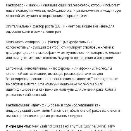
Лактоферрин: важный связывающий железо белок, который помогает
лишать бактерии железа, необходимого для размножения и модулирует
мощный иммунитет к вторгающимся организмам
Эпителиальный фактор роста (EGF): имеет решающее значение для
здоровья кожи и заживления ран
Колониестимулирующий фактор-1 (макрофагальный
колониестимулирующий фактор): стимулирует стволовые клетки к
дифференциации в макрофаги — иммунные клетки, которые «съедают»
или очищают мертвые патогены/мусор от воспаления и инфекции
Цитокины, интерлейкины, интерфероны и лимфокины: молекулы
клеточной сигнализации, имеющие решающее значение для
балансировки воспаления и повышения активности Т-клеток, а также
выработки антител. Эти коммуникационные молекулы были
идентифицированы как важные молекулы для лечения рака, боли и
различных заболеваний
Лактальбумин: идентифицирован в ходе исследований как
индуцирующий селективный апоптоз (гибель клеток) раковых клеток и
высокоэффективен против различных вирусов.
Ингредиенты:
New Zealand Grass-Fed Thymus (Bovine/Ovine), New