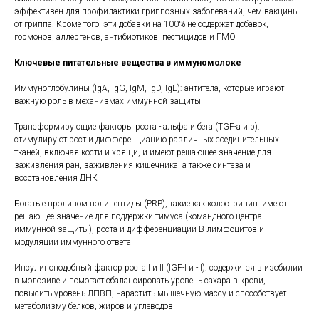
эффективен для профилактики гриппозных заболеваний, чем вакцины
от гриппа. Кроме того, эти добавки на 100% не содержат добавок,
гормонов, аллергенов, антибиотиков, пестицидов и ГМО
Ключевые питательные вещества в иммуномолоке
Иммуноглобулины (IgA, IgG, IgM, IgD, IgE): антитела, которые играют
важную роль в механизмах иммунной защиты
Трансформирующие факторы роста - альфа и бета (TGF-a и b):
стимулируют рост и дифференциацию различных соединительных
тканей, включая кости и хрящи, и имеют решающее значение для
заживления ран, заживления кишечника, а также синтеза и
восстановления ДНК
Богатые пролином полипептиды (PRP), такие как колостринин: имеют
решающее значение для поддержки тимуса (командного центра
иммунной защиты), роста и дифференциации В-лимфоцитов и
модуляции иммунного ответа
Инсулиноподобный фактор роста I и II (IGF-I и -II): содержится в изобилии
в молозиве и помогает сбалансировать уровень сахара в крови,
повысить уровень ЛПВП, нарастить мышечную массу и способствует
метаболизму белков, жиров и углеводов