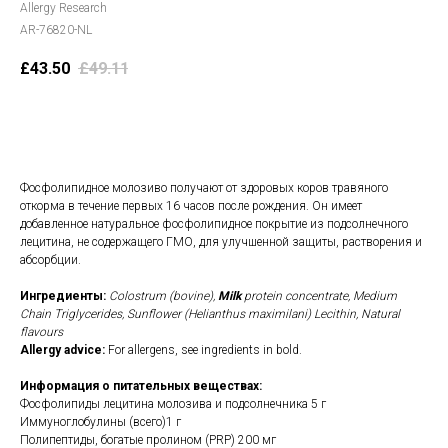
Allergy Research
AR-76820-NL
£
43.50
£
49.11
В корзину
Фосфолипидное молозиво получают от здоровых коров травяного
откорма в течение первых 16 часов после рождения. Он имеет
добавленное натуральное фосфолипидное покрытие из подсолнечного
лецитина, не содержащего ГМО, для улучшенной защиты, растворения и
абсорбции.
Ингредиенты:
Colostrum (bovine),
Milk
protein concentrate, Medium
Chain Triglycerides, Sunflower (Helianthus maximilani) Lecithin, Natural
flavours
Allergy advice:
For allergens, see ingredients in bold.
Информация о питательных веществах:
Фосфолипиды лецитина молозива и подсолнечника 5 г
Иммуноглобулины (всего)1 г
Полипептиды, богатые пролином (PRP) 200 мг