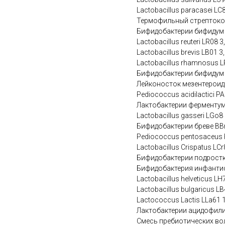
Lactobacillus paracasei LC
Термофильный стрептокок
Бифидобактерии бифидум 
Lactobacillus reuteri LR08 3
Lactobacillus brevis LB01 3
Lactobacillus rhamnosus L
Бифидобактерии бифидум 
Лейконосток мезентероиде
Pediococcus acidilactici PA
Лактобактерии ферментум 
Lactobacillus gasseri LGo8 
Бифидобактерии бреве BBr
Pediococcus pentosaceus 
Lactobacillus Crispatus LC
Бифидобактерии подростк
Бифидобактерия инфантис
Lactobacillus helveticus LH
Lactobacillus bulgaricus L
Lactococcus Lactis LLa61 
Лактобактерии ацидофили
Смесь пребиотических во