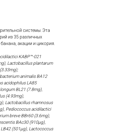
арительной системы. Эта
ий из 35 различных
анана, акации и цикория.
acidilactici KABP™-021
g), Lactobacillus plantarum
(3.33mg);
dobacterium animalis BA12
us acidophilus LA85
m longum BL21 (7.8mg),
lus (4.93mg),
mg), Lactobacillus rhamnosus
, Pediococcus acidilactici
erium breve BBr60 (3.6mg),
escentis BAc30 (910μg),
us LB42 (501μg), Lactococcus