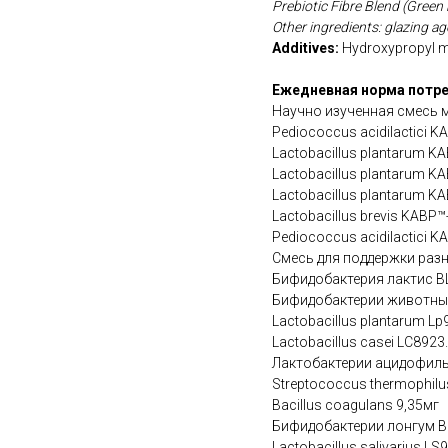
Prebiotic Fibre Blend (Green 
Other ingredients: glazing a
Additives:
Hydroxypropyl m
Ежедневная норма потре
Научно изученная смесь 
Pediococcus acidilactici 
Lactobacillus plantarum K
Lactobacillus plantarum K
Lactobacillus plantarum K
Lactobacillus brevis KABP™
Pediococcus acidilactici K
Смесь для поддержки раз
Бифидобактерия лактис B
Бифидобактерии животных
Lactobacillus plantarum Lp
Lactobacillus casei LC8923
Лактобактерии ацидофиль
Streptococcus thermophilu
Bacillus coagulans 9,35мг
Бифидобактерии лонгум BL
Lactobacillus salivarius LS