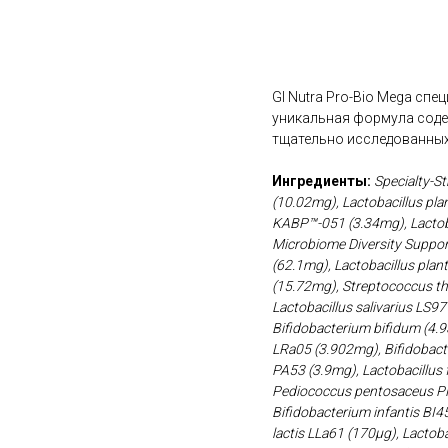
В корзину
GI Nutra Pro-Bio Mega сп
уникальная формула соде
тщательно исследованных
Ингредиенты:
Specialty-St
(10.02mg), Lactobacillus pl
KABP™-051 (3.34mg), Lactoba
Microbiome Diversity Support
(62.1mg), Lactobacillus plan
(15.72mg), Streptococcus th
Lactobacillus salivarius LS9
Bifidobacterium bifidum (4.9
LRa05 (3.902mg), Bifidobact
PA53 (3.9mg), Lactobacillus
Pediococcus pentosaceus PPo
Bifidobacterium infantis BI4
lactis LLa61 (170μg), Lactoba