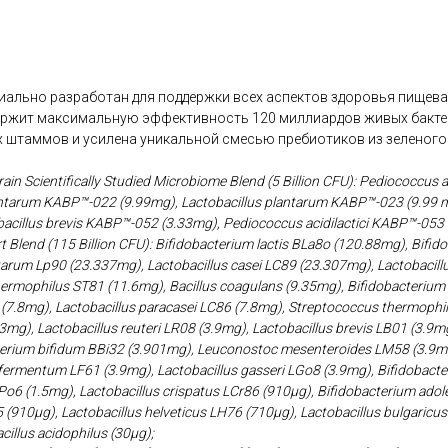
ециально разработан для поддержки всех аспектов здоровья пищев
ржит максимальную эффективность 120 миллиардов живых бактер
 штаммов и усилена уникальной смесью пребиотиков из зеленого б
rain Scientifically Studied Microbiome Blend (5 Billion CFU): Pediococcus 
antarum KABP™-022 (9.99mg), Lactobacillus plantarum KABP™-023 (9.99 m
cillus brevis KABP™-052 (3.33mg), Pediococcus acidilactici KABP™-053 
 Blend (115 Billion CFU): Bifidobacterium lactis BLa8o (120.88mg), Bifi
tarum Lp90 (23.337mg), Lactobacillus casei LC89 (23.307mg), Lactobacill
ermophilus ST81 (11.6mg), Bacillus coagulans (9.35mg), Bifidobacteriu
7 (7.8mg), Lactobacillus paracasei LC86 (7.8mg), Streptococcus thermophi
3mg), Lactobacillus reuteri LR08 (3.9mg), Lactobacillus brevis LB01 (3.9
erium bifidum BBi32 (3.901mg), Leuconostoc mesenteroides LM58 (3.9mg)
 fermentum LF61 (3.9mg), Lactobacillus gasseri LGo8 (3.9mg), Bifidobact
6 (1.5mg), Lactobacillus crispatus LCr86 (910μg), Bifidobacterium adol
5 (910μg), Lactobacillus helveticus LH76 (710μg), Lactobacillus bulgaric
cillus acidophilus (30μg);