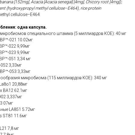
banana [152mg], Acacia [Acacia senegal] [4mg], Chicory root [4mg]);
gent (hydroxypropyl methyl cellulose–E464), rice protein
ethyl cellulose–E464
бления: одна капсула.
микробиомов специального штамма (5 миллиардов КОЕ): 40 мг
KABP™-021 10.02мг
ABP™-022 9,99мг
ABP™-023 9,99мг
ABP™-051 3,34 мг
-052 3,33мг
ABP™-053 3,33мг
нообразия микробиома (115 миллиардов КОЕ): 340 мг
La8o1 20,88мг
 BA12 62.1мг
902 3,337мг
.3 07мг
ные LA851 5.72мг
s ST81 11.6мг
21 7,8 мг
97 7,8мг