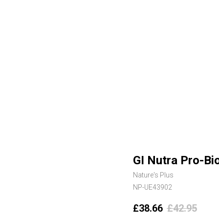
GI Nutra Pro-Bi
Nature's Plus
NP-UE43902
£
38.66
£
42.95