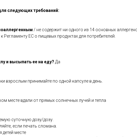
для следующих требований:
поаллергенным
/ не содержит ни одного из 14 основных аллерген
 к Регламенту ЕС о пищевых продуктах для потребителей.
лу и высыпать ее на еду?
Да
ки взрослым принимайте по одной капсуле в день.
хом месте вдали от прямых солнечных лучей и тепла
емую суточную дозу/дозу.
ляйте, если печать сломана.
я детей месте