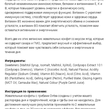
богатый незаменимыми аминокислотами, белками и витаминами Е, К и
В, которые повышают уровень энергии и физическую силу,
одновременно поддерживая иммунную функцию. Витамин С укрепляет
иммунную систему, способствует здоровью кожи и здоровью сердца.
Витамин B5 жизненно важен для энергетического обмена и снижения
усталости, а витамин B3 помогает облегчить усталость, позволяя вам
оставаться активными и энергичными.
Всего две из этих веганских жевательных конфет со вкусом ягод, которые
не содержат сахара и ГМО, предлагают вкусный и эффективный выбор,
который поможет вам чувствовать себя сильным и энергичным в
течение дня.
Ингредиенты:
Sweeteners (Maltitol Syrup, Isomalt, Maltitol, Xylitol), Cordyceps Extract 10:1
(Cordyceps Sinensis), Vitamin C (Ascorbic Acid), Natural Flavour, Acidity
Regulator (Sodium Citrate), Vitamin B3 (Niacin), Acid (Citric Acid), Vitamin
B5 (Pantothenic Acid), Gelling Agent (Pectin), Purified Water, Glazing Agents
(MCT Oil, Carnauba Wax), Natural Colour (Purple Carrot Juice).
Инструкция по применению:
Жевательные конфеты с грибами Dirtea созданы с учетом вашего
распорядка дня и предпочтений, когда и где бы они ни находились. Для
достижения наилучших результатов принимайте по 2 жевательные