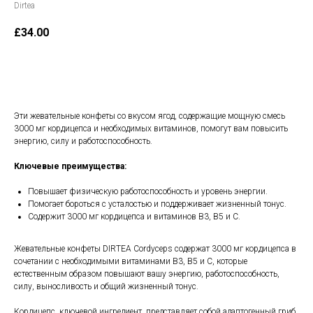
Dirtea
£
34.00
В корзину
Эти жевательные конфеты со вкусом ягод, содержащие мощную смесь
3000 мг кордицепса и необходимых витаминов, помогут вам повысить
энергию, силу и работоспособность.
Ключевые преимущества:
Повышает физическую работоспособность и уровень энергии.
Помогает бороться с усталостью и поддерживает жизненный тонус.
Содержит 3000 мг кордицепса и витаминов B3, B5 и C.
Жевательные конфеты DIRTEA Cordyceps содержат 3000 мг кордицепса в
сочетании с необходимыми витаминами B3, B5 и C, которые
естественным образом повышают вашу энергию, работоспособность,
силу, выносливость и общий жизненный тонус.
Кордицепс, ключевой ингредиент, представляет собой адаптогенный гриб,