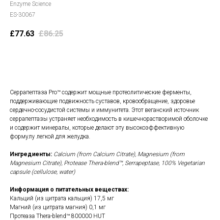
Enzyme Science
ES-30067
£
77.63
£
86.25
В корзину
Серрапептаза Pro™ содержит мощные протеолитические ферменты,
поддерживающие подвижность суставов, кровообращение, здоровье
сердечно-сосудистой системы и иммунитета. Этот веганский источник
серрапептазы устраняет необходимость в кишечнорастворимой оболочке
и содержит минералы, которые делают эту высокоэффективную
формулу легкой для желудка.
Ингредиенты:
Calcium (from Calcium Citrate), Magnesium (from
Magnesium Citrate), Protease Thera-blend™, Serrapeptase, 100% Vegetarian
capsule (cellulose, water)
Информация о питательных веществах:
Кальций (из цитрата кальция) 17,5 мг
Магний (из цитрата магния) 0,1 мг
Протеаза Thera-blend™ 800000 HUT