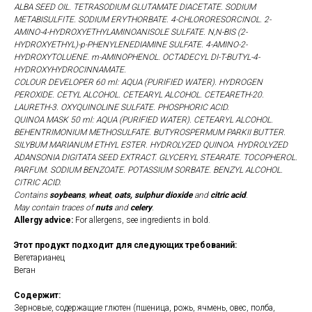
ALBA SEED OIL. TETRASODIUM GLUTAMATE DIACETATE. SODIUM
METABISULFITE. SODIUM ERYTHORBATE. 4-CHLORORESORCINOL. 2-
AMINO-4-HYDROXYETHYLAMINOANISOLE SULFATE. N,N-BIS (2-
HYDROXYETHYL)-p-PHENYLENEDIAMINE SULFATE. 4-AMINO-2-
HYDROXYTOLUENE. m-AMINOPHENOL. OCTADECYL DI-T-BUTYL-4-
HYDROXYHYDROCINNAMATE.
COLOUR DEVELOPER 60 ml: AQUA (PURIFIED WATER). HYDROGEN
PEROXIDE. CETYL ALCOHOL. CETEARYL ALCOHOL. CETEARETH-20.
LAURETH-3. OXYQUINOLINE SULFATE. PHOSPHORIC ACID.
QUINOA MASK 50 ml: AQUA (PURIFIED WATER). CETEARYL ALCOHOL.
BEHENTRIMONIUM METHOSULFATE. BUTYROSPERMUM PARKII BUTTER.
SILYBUM MARIANUM ETHYL ESTER. HYDROLYZED QUINOA. HYDROLYZED
ADANSONIA DIGITATA SEED EXTRACT. GLYCERYL STEARATE. TOCOPHEROL.
PARFUM. SODIUM BENZOATE. POTASSIUM SORBATE. BENZYL ALCOHOL.
CITRIC ACID.
Contains
soybeans
,
wheat
,
oats, sulphur dioxide
and
citric acid
.
May contain traces of
nuts
and
celery
.
Allergy advice:
For allergens, see ingredients in bold.
Этот продукт подходит для следующих требований:
Вегетарианец
Веган
Содержит:
Зерновые, содержащие глютен (пшеница, рожь, ячмень, овес, полба,