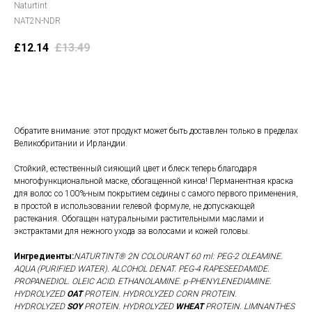
Naturtint
NAT2N-NDR
£
12.14
£
13.49
В корзину
Обратите внимание: этот продукт может быть доставлен только в пределах
Великобритании и Ирландии.
Стойкий, естественный сияющий цвет и блеск теперь благодаря
многофункциональной маске, обогащенной киноа! Перманентная краска
для волос со 100%-ным покрытием седины с самого первого применения,
в простой в использовании гелевой формуле, не допускающей
растекания. Обогащен натуральными растительными маслами и
экстрактами для нежного ухода за волосами и кожей головы.
Ингредиенты:
NATURTINT® 2N COLOURANT 60 ml: PEG-2 OLEAMINE.
AQUA (PURIFIED WATER). ALCOHOL DENAT. PEG-4 RAPESEEDAMIDE.
PROPANEDIOL. OLEIC ACID. ETHANOLAMINE. p-PHENYLENEDIAMINE.
HYDROLYZED
OAT
PROTEIN. HYDROLYZED CORN PROTEIN.
HYDROLYZED
SOY
PROTEIN. HYDROLYZED
WHEAT
PROTEIN. LIMNANTHES