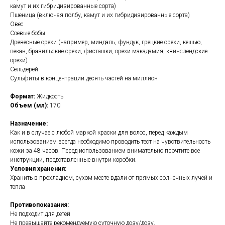
камут и их гибридизированные сорта)
Пшеница (включая полбу, камут и их гибридизированные сорта)
Овес
Соевые бобы
Древесные орехи (например, миндаль, фундук, грецкие орехи, кешью,
пекан, бразильские орехи, фисташки, орехи макадамия, квинслендские
орехи)
Сельдерей
Сульфиты в концентрации десять частей на миллион
Формат:
Жидкость
Объем (мл):
170
Назначение:
Как и в случае с любой маркой краски для волос, перед каждым
использованием всегда необходимо проводить тест на чувствительность
кожи за 48 часов. Перед использованием внимательно прочтите все
инструкции, представленные внутри коробки.
Условия хранения:
Хранить в прохладном, сухом месте вдали от прямых солнечных лучей и
тепла
Противопоказания:
Не подходит для детей
Не превышайте рекомендуемую суточную дозу/дозу.