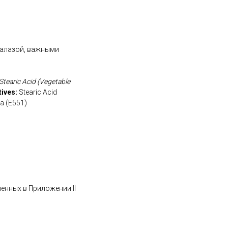
талазой, важными
Stearic Acid (Vegetable
tives:
Stearic Acid
ca (E551)
ленных в Приложении II