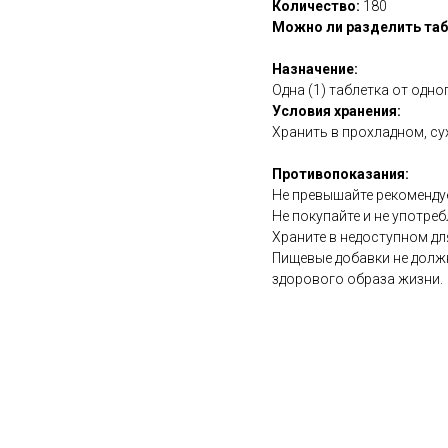
Количество:
180
Можно ли разделить таб
Назначение:
Одна (1) таблетка от одног
Условия хранения:
Хранить в прохладном, су
Противопоказания:
Не превышайте рекоменду
Не покупайте и не употреб
Храните в недоступном дл
Пищевые добавки не долж
здорового образа жизни.
https://naturaldispensary