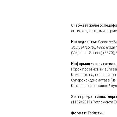
В корзину
Снабжает железоспецифич
антиоксидантными ферме
Ингредиенты:
Pisum sativ
Source) (E570), Food Glaze 
(Vegetable Source) (E570), 
Информация о питательн
Горох посевной (Pisum sa
Комплекс надпочечников 
Супероксиддисмутаза (из 
Каталаза (из овощной кул
Этот продукт
гипоаллерг
(1169/2011) Регламента Е
Формат:
Таблетки