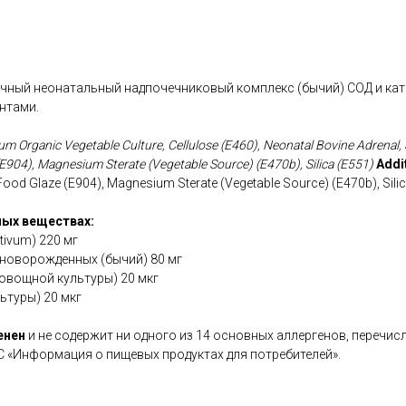
ный неонатальный надпочечниковый комплекс (бычий) СОД и ка
нтами.
um Organic Vegetable Culture, Cellulose (E460), Neonatal Bovine Adrenal, 
(E904), Magnesium Sterate (Vegetable Source) (E470b), Silica (E551)
Addi
Food Glaze (E904), Magnesium Sterate (Vegetable Source) (E470b), Sili
ых веществах:
tivum) 220 мг
новорожденных (бычий) 80 мг
овощной культуры) 20 мкг
ьтуры) 20 мкг
енен
и не содержит ни одного из 14 основных аллергенов, перечис
С «Информация о пищевых продуктах для потребителей».