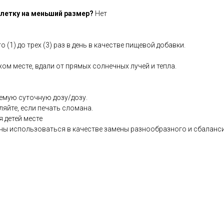
летку на меньший размер?
Нет
о (1) до трех (3) раз в день в качестве пищевой добавки.
хом месте, вдали от прямых солнечных лучей и тепла.
емую суточную дозу/дозу.
ляйте, если печать сломана.
я детей месте
ны использоваться в качестве замены разнообразного и сбаланс
.co.uk/products/Cytozyme_AD_180_s-3768-181.html