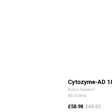
Cytozyme-AD 1
Biotics Research
BR-3028-NL
£
58.98
£
65.53