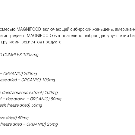
о смесью MAGNIFOOD, включающей сибирский женьшень, американс
ый ингредиент MAGNIFOOD был тщательно выбран для улучшения б
других ингредиентов продукта.
D COMPLEX 1005mg
sis – ORGANIC) 200mg
reeze dried – ORGANIC) 100mg
ze dried aqueous extract) 100mg
ied – rice grown – ORGANIC) 50mg
esh freeze dried) 50mg
eze dried) 50mg
 freeze dried – ORGANIC) 25mg