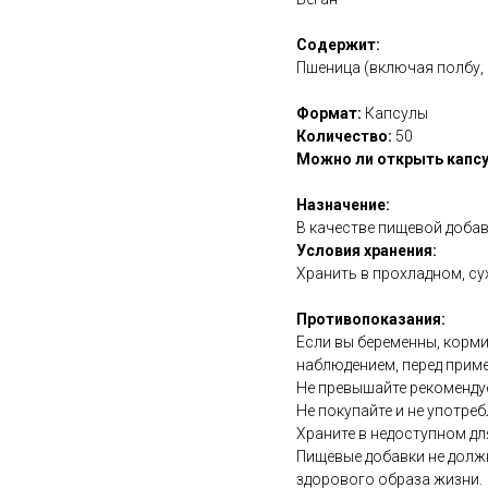
Содержит:
Пшеница (включая полбу, 
Формат:
Капсулы
Количество:
50
Можно ли открыть капсу
Назначение:
В качестве пищевой добав
Условия хранения:
Хранить в прохладном, су
Противопоказания:
Если вы беременны, корми
наблюдением, перед прим
Не превышайте рекоменду
Не покупайте и не употреб
Храните в недоступном дл
Пищевые добавки не долж
здорового образа жизни.