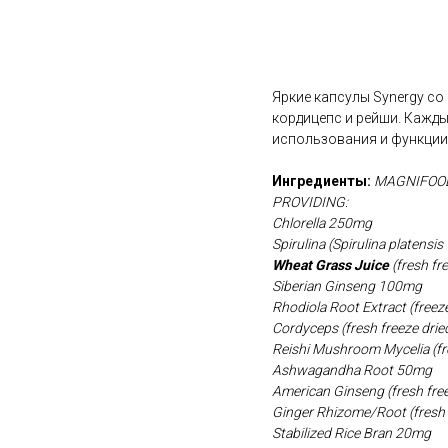
В корзину
Яркие капсулы Synergy с
кордицепс и рейши. Кажд
использования и функции 
Ингредиенты:
MAGNIFOO
PROVIDING:
Chlorella 250mg
Spirulina (Spirulina platen
Wheat Grass Juice
(fresh f
Siberian Ginseng 100mg
Rhodiola Root Extract (free
Cordyceps (fresh freeze dr
Reishi Mushroom Mycelia (fr
Ashwagandha Root 50mg
American Ginseng (fresh fre
Ginger Rhizome/Root (fresh
Stabilized Rice Bran 20mg