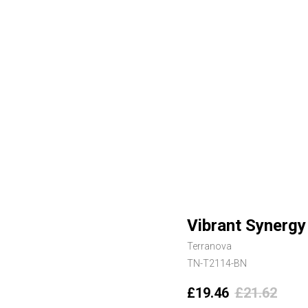
Vibrant Synergy
Terranova
TN-T2114-BN
£
19.46
£
21.62