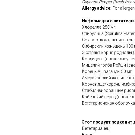
Cayenne Pepper (fresh free
Allergy advice:
For allergens
Информация о питательн
Хлорелла 250 мг
Спирулина (Spirulina Plat
Сок ростков пшеницы (с
Сибирский женьшень 100 
Экстракт корня родиолы 
Кордицепс (свежевысуше
Мицелий гриба Рейши (св
Корень Ашваганды 50 мг
Американский женьшень (
Корневище/корень имбир
Стабилизированные рисов
Кайенский перец (свеже
Вегетарианская оболочка
Этот продукт подходит 
Вегетарианец
Веган