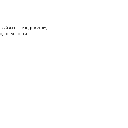
кий женьшень, родиолу,
иодоступности,