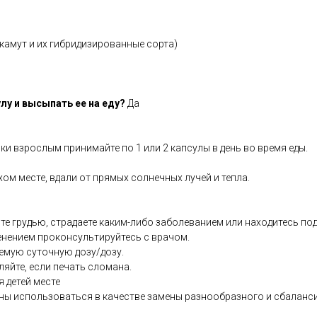
камут и их гибридизированные сорта)
лу и высыпать ее на еду?
Да
ки взрослым принимайте по 1 или 2 капсулы в день во время еды.
хом месте, вдали от прямых солнечных лучей и тепла.
те грудью, страдаете каким-либо заболеванием или находитесь по
енением проконсультируйтесь с врачом.
емую суточную дозу/дозу.
ляйте, если печать сломана.
я детей месте
ны использоваться в качестве замены разнообразного и сбаланс