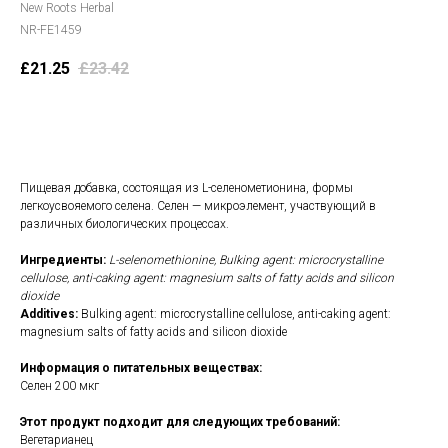
New Roots Herbal
NR-FE1459
£
21.25
£
23.42
В корзину
Пищевая добавка, состоящая из L-селенометионина, формы
легкоусвояемого селена. Селен — микроэлемент, участвующий в
различных биологических процессах.
Ингредиенты:
L-selenomethionine, Bulking agent: microcrystalline
cellulose, anti-caking agent: magnesium salts of fatty acids and silicon
dioxide
Additives:
Bulking agent: microcrystalline cellulose, anti-caking agent:
magnesium salts of fatty acids and silicon dioxide
Информация о питательных веществах:
Селен 200 мкг
Этот продукт подходит для следующих требований:
Вегетарианец