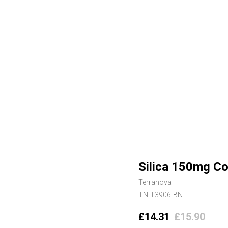
Silica 150mg Co
Terranova
TN-T3906-BN
£
14.31
£
15.90