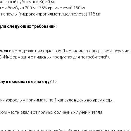
ушенный сублимацией) 50 мг
гов бамбука 200 мг: 75% кремнезема) 150 мг
 капсулы (гидроксипропилметилцеллюлоза) 118 мг
для следующих требований:
енен
и не содержит ни одного из 14 основных аллергенов, перечис
С «Информация о пищевых продуктах для потребителей».
лу и высыпать ее на еду?
Да
ки взрослым принимать по 1 капсуле в день во время еды.
хом месте, вдали от прямых солнечных лучей и тепла.
те грудью, страдаете каким-либо заболеванием или находитесь по