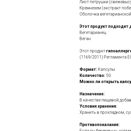
Лист петрушки (свежевыс
Кремнезем (экстракт побе
Оболочка вегетарианской
Этот продукт подходит 
Вегетарианец
Веган
Этот продукт
гипоаллерг
(1169/2011) Регламента Е
Формат:
Капсулы
Количество:
50
Можно ли открыть капсу
Назначение:
В качестве пищевой добав
Условия хранения:
Хранить в прохладном, су
Противопоказания:
Если вы беременны, корми