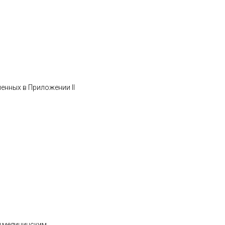
ленных в Приложении II
д медицинским