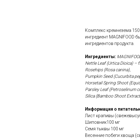
В корзину
Комплекс кремнезема 150 
ингредиент MAGNIFOOD бы
ингредиентов продукта.
Ингредиенты:
MAGNIFOOD
Nettle Leaf (Urtica Dioica) – f
Rosehips (Rosa canina),
Pumpkin Seed (Cucurbita pep
Horsetail Spring Shoot (Equi
Parsley Leaf (Petroselinum c
Silica (Bamboo Shoot Extrac
Информация о питательн
Лист крапивы (свежевысу
Шиповник100 мг
Семя тыквы 100 мг
Весенние побеги хвоща (