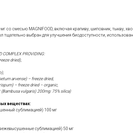
мг со смесью MAGNIFOOD, включая крапиву, шиповник, тыкву, хво
л тщательно выбран для улучшения биодоступности, использован
 COMPLEX PROVIDING:
reeze dried),
),
setum arvense) – freeze dried,
rispum) – freeze dried – organic,
t (Bambusa vulgaris) 200mg: 75% silica)
ых веществах:
шенный сублимацией) 100 мг
свежевысушенные сублимацией) 50 мг