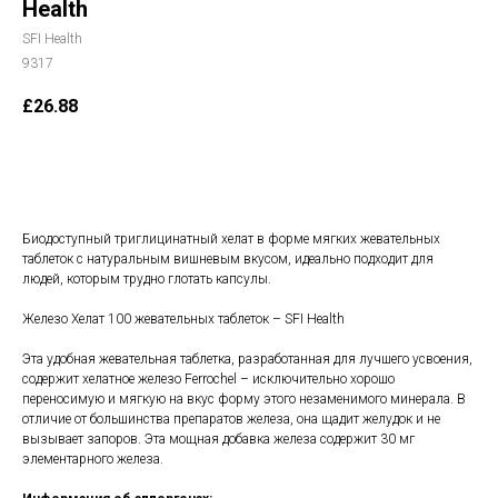
Health
SFI Health
9317
£
26.88
В корзину
Биодоступный триглицинатный хелат в форме мягких жевательных
таблеток с натуральным вишневым вкусом, идеально подходит для
людей, которым трудно глотать капсулы.
Железо Хелат 100 жевательных таблеток – SFI Health
Эта удобная жевательная таблетка, разработанная для лучшего усвоения,
содержит хелатное железо Ferrochel – исключительно хорошо
переносимую и мягкую на вкус форму этого незаменимого минерала. В
отличие от большинства препаратов железа, она щадит желудок и не
вызывает запоров. Эта мощная добавка железа содержит 30 мг
элементарного железа.