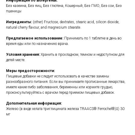
Информация об аллергенах:
Без казеина, Без яиц, Без глютена, Кошерный, Без ГМО, Без сои, Без
пшеницы
Ингредиенты:
(other) Fructose, dextrates, stearic acid, silicon dioxide,
natural cherry flavour, and magnesium stearate.
Предлагаемое использование:
Принимать по 1 таблетке в день во
время еды или по назначению врача.
Условия хранения:
Хранить в прохладном, темном и недоступном для
детей месте.
Меры предосторожности:
Пищевые добавки не следует использовать в качестве замены
разнообразного питания. Если вы принимаете прописанные лекарства,
имеете какие-либо заболевания, беременны или кормите грудью,
проконсультируйтесь с врачом перед приемом пищевых добавок.
Дополнительная информация:
Железо (в виде хелата триглицината железа TRAACS® Ferrochel®)‡) 30
мг
https://yourhealthbasket.co.uk/product/chewable-iron-chelate-100-tablets-
klaire-labs/