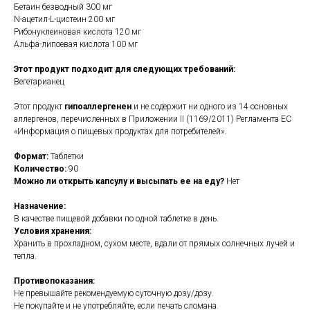
Бетаин безводный 300 мг
N-ацетил-L-цистеин 200 мг
Рибонуклеиновая кислота 120 мг
Альфа-липоевая кислота 100 мг
Этот продукт подходит для следующих требований:
Вегетарианец
Этот продукт
гипоаллергенен
и не содержит ни одного из 14 основных
аллергенов, перечисленных в Приложении II (1169/2011) Регламента ЕС
«Информация о пищевых продуктах для потребителей».
Формат:
Таблетки
Количество:
90
Можно ли открыть капсулу и высыпать ее на еду?
Нет
Назначение:
В качестве пищевой добавки по одной таблетке в день.
Условия хранения:
Хранить в прохладном, сухом месте, вдали от прямых солнечных лучей и
тепла.
Противопоказания:
Не превышайте рекомендуемую суточную дозу/дозу.
Не покупайте и не употребляйте, если печать сломана.