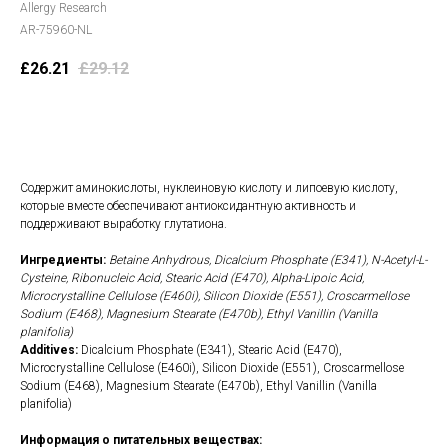
Allergy Research
AR-75960-NL
£
26.21
£
29.12
В корзину
Содержит аминокислоты, нуклеиновую кислоту и липоевую кислоту,
которые вместе обеспечивают антиоксидантную активность и
поддерживают выработку глутатиона.
Ингредиенты:
Betaine Anhydrous, Dicalcium Phosphate (E341), N-Acetyl-L-
Cysteine, Ribonucleic Acid, Stearic Acid (E470), Alpha-Lipoic Acid,
Microcrystalline Cellulose (E460i), Silicon Dioxide (E551), Croscarmellose
Sodium (E468), Magnesium Stearate (E470b), Ethyl Vanillin (Vanilla
planifolia)
Additives:
Dicalcium Phosphate (E341), Stearic Acid (E470),
Microcrystalline Cellulose (E460i), Silicon Dioxide (E551), Croscarmellose
Sodium (E468), Magnesium Stearate (E470b), Ethyl Vanillin (Vanilla
planifolia)
Информация о питательных веществах: